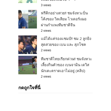
3 views
ฟรีคิกอย่างสวย!! ชมจังหวะปั่น
โค้งของ วิลเลียม ไวเดอร์เฌอ
ผ่านกำแพงทีมชาติจีน
2 views
แม้ได้แค่รองแชมป์!! ชม 2 ลูกยิง
สุดสวยของ เบน และ สุภโชค
2 views
ทีมชาติไทยเรียกด่วน!! ชมจังหวะ
เลี้ยงกินตัวของ เบนจามิน เดวิส
นักเตะตราดเอาไม่อยู่ (คลิป)
2 views
กดถูกใจที่นี่