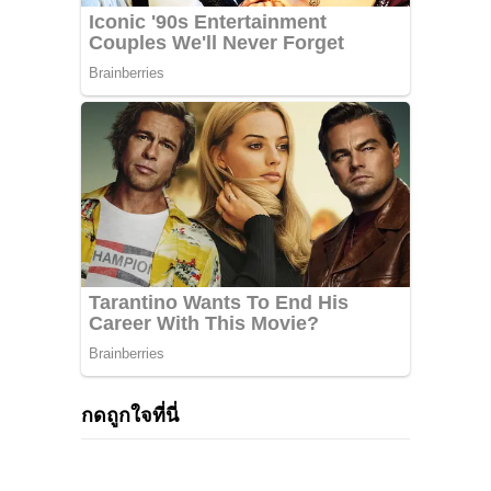
กดถูกใจที่นี่