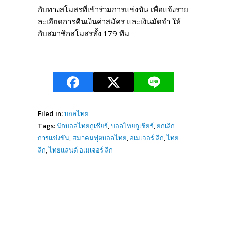
กับทางสโมสรที่เข้าร่วมการแข่งขัน เพื่อแจ้งราย
ละเอียดการคืนเงินค่าสมัคร และเงินมัดจำ ให้
กับสมาชิกสโมสรทั้ง 179 ทีม
Filed in:
บอลไทย
Tags:
นักบอลไทยกูเชียร์
,
บอลไทยกูเชียร์
,
ยกเลิก
การแข่งขัน
,
สมาคมฟุตบอลไทย
,
อเมเจอร์ ลีก
,
ไทย
ลีก
,
ไทยแลนด์ อเมเจอร์ ลีก