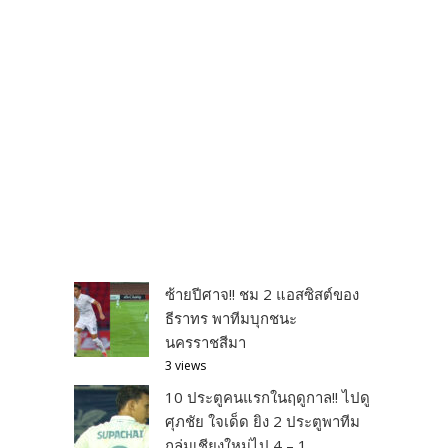
ซ้ายปีศาจ!! ชม 2 แอสซิสต์ของ
ธีราทร พาทีมบุกชนะ
นครราชสีมา
3 views
10 ประตูคนแรกในฤดูกาล!! ไปดู
ศุภชัย ใจเด็ด ยิง 2 ประตูพาทีม
ถล่มเชียงใหม่ไป 4 – 1