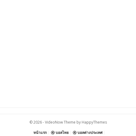
© 2026 -
VideoNow Theme
by
HappyThemes
หน้าแรก
บอลไทย
บอลต่างประเทศ