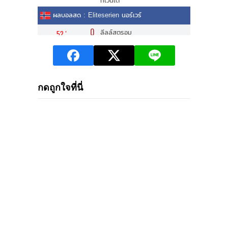
กดถูกใจที่นี่