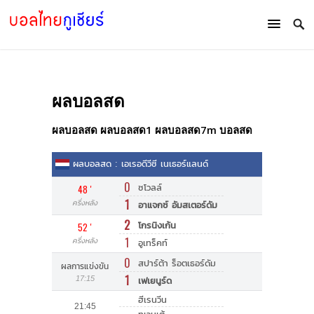
ผลบอลสด
ผลบอลสด ผลบอลสด1 ผลบอลสด7m บอลสด