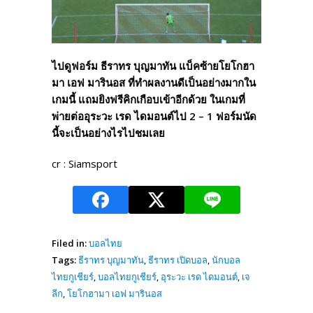
ไปดูฟอร์ม ธีราทร บุญมาทัน แบ็คซ้ายโยโกฮา
มา เอฟ มารินอส ที่ทำผลงานดีเป็นอย่างมากใน
เกมนี้ แถมยิงฟรีคิกเกือบเข้าอีกด้วย ในเกมที่
พ่ายต่ออุระวะ เรด ไดมอนต์ไป 2 – 1 ฟอร์มนัด
นี้จะเป็นอย่างไรไปชมเลย
cr : Siamsport
Filed in:
บอลไทย
Tags:
ธีราทร บุญมาทัน
,
ธีราทร เปิดบอล
,
นักบอล
ไทยกูเชียร์
,
บอลไทยกูเชียร์
,
อุระวะ เรด ไดมอนต์
,
เจ
ลีก
,
โยโกฮามา เอฟ มารินอส