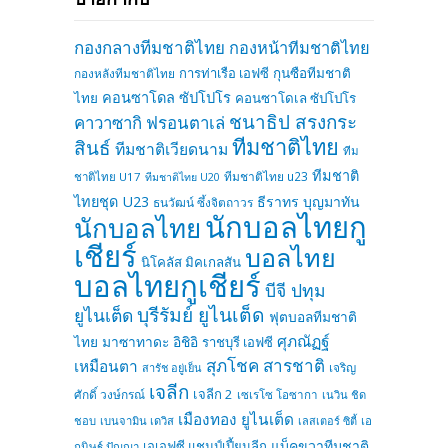
กองกลางทีมชาติไทย
กองหน้าทีมชาติไทย
การท่าเรือ เอฟซี
กุนซือทีมชาติ
กองหลังทีมชาติไทย
คอนซาโดล ซัปโปโร
ไทย
คอนซาโดเล ซัปโปโร
ชนาธิป สรงกระ
คาวาซากิ ฟรอนตาเล่
ทีมชาติไทย
สินธ์
ทีมชาติเวียดนาม
ทีม
ทีมชาติ
ทีมชาติไทย u23
ชาติไทย U17
ทีมชาติไทย U20
ไทยชุด U23
ธีราทร บุญมาทัน
ธนวัฒน์ ซึ้งจิตถาวร
นักบอลไทยกู
นักบอลไทย
เชียร์
บอลไทย
นิโคลัส มิคเกลสัน
บอลไทยกูเชียร์
บีจี ปทุม
บุรีรัมย์ ยูไนเต็ด
ยูไนเต็ด
ฟุตบอลทีมชาติ
ศุภณัฏฐ์
ไทย
มาซาทาดะ อิชิอิ
ราชบุรี เอฟซี
สุภโชค สารชาติ
เหมือนตา
เจริญ
สารัช อยู่เย็น
เจลีก
เจลีก 2
ศักดิ์ วงษ์กรณ์
เซเรโซ โอซากา
เนวิน ชิด
เมืองทอง ยูไนเต็ด
ชอบ
เบนจามิน เดวิส
เลสเตอร์ ซิตี้
เอ
แบ็คขวาทีมชาติ
เอเอฟซี แชมป์เปี้ยนลีก
กนิษฐ์ ปัญญา