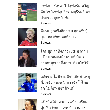
เซฟอย่างโหด!! ไปดูฟอร์ม ขวัญ
ชัย โชว์เซฟลูกยิงของบุรีรัมย์ พา
ประจวบบุกคว้าชัย
3 views
ค้นพบลูกครึ่งอีกราย!! ลูกครึ่งญี่
ปุ่นแฮตทริกบอลลีก U23
2 views
โดนชุดเก่าทิ้งภาระไว้!! มาดาม
แป้ง แถลงทั้งน้ำตา หลังโดน
ส.บอลชุดเก่าทิ้งภาระก้อนโตให้
2 views
หลังจากไม่มีรายชื่อ!! เปิดสาเหตุ
ที่ศุภชัย กองหน้าดาวซัลโวไทย
ลีก ไม่ติดทีมชาติหนนี้
2 views
แป้งจัดให้!! มาดามแป้ง เตรียม
ทุ่มเงินจ่ายค่า Var จำนวน 16