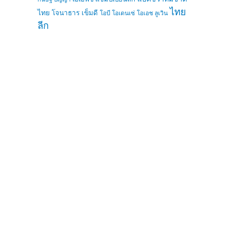
ไทย
ไทย
โจนาธาร เข็มดี
โอบี โอเดนเซ่
โอเอช ลูเวิน
ลีก