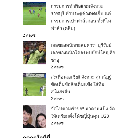
กรรมการทำพิษ!! ชมจังหวะ
ราชบุรี ทำประตูช่วงทดเจ็บ แต่
กรรมการเป่าฟาล์วก่อน ทั้งที่ไม่
ฟาล์ว (คลิป)
2 views
เจอของหนักพอสมควร!! บุรีรัมย์
เจอของหนักโคจรพบยักษ์ใหญ่ลีก
ซาอุ
2 views
สะเทือนเอเชีย!! จังหวะ ศุภณัฏฐ์
ซัดเต็มข้อล้อเต็มแข้ง ใส่ทีม
สโมสรจีน
2 views
จัดไปตามคำขอ!! มาดามแป้ง จัด
ให้เตรียมตั้งโค้ชญี่ปุ่นคุม U23
2 views
กดถูกใจที่นี่