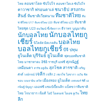
คอนซาโดล ซัปโปโร
ไทย
คอนซาโดเล ซัปโปโร
ชนาธิป สรงกระ
คาวาซากิ ฟรอนตาเล่
ทีมชาติไทย
สินธ์
ทีมชาติเวียดนาม
ทีม
ทีมชาติ
ทีมชาติไทย u23
ชาติไทย U17
ทีมชาติไทย U20
ไทยชุด U23
ธีราทร บุญมาทัน
ธนวัฒน์ ซึ้งจิตถาวร
นักบอลไทยกู
นักบอลไทย
เชียร์
บอลไทย
นิโคลัส มิคเกลสัน
บอลไทยกูเชียร์
บีจี ปทุม
บุรีรัมย์ ยูไนเต็ด
ยูไนเต็ด
ฟุตบอลทีมชาติ
ศุภณัฏฐ์
ไทย
มาซาทาดะ อิชิอิ
ราชบุรี เอฟซี
สุภโชค สารชาติ
เหมือนตา
เจริญ
สารัช อยู่เย็น
เจลีก
เจลีก 2
ศักดิ์ วงษ์กรณ์
เซเรโซ โอซากา
เนวิน ชิด
เมืองทอง ยูไนเต็ด
ชอบ
เบนจามิน เดวิส
เลสเตอร์ ซิตี้
เอ
แบ็คขวาทีมชาติ
เอเอฟซี แชมป์เปี้ยนลีก
กนิษฐ์ ปัญญา
ไทย
ไทย
โจนาธาร เข็มดี
โอบี โอเดนเซ่
โอเอช ลูเวิน
ลีก