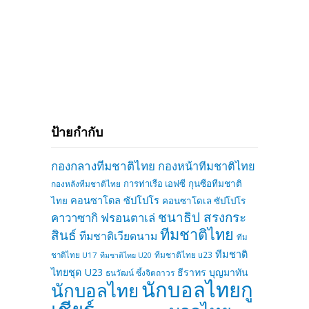
ป้ายกำกับ
กองกลางทีมชาติไทย
กองหน้าทีมชาติไทย
การท่าเรือ เอฟซี
กุนซือทีมชาติ
กองหลังทีมชาติไทย
คอนซาโดล ซัปโปโร
ไทย
คอนซาโดเล ซัปโปโร
ชนาธิป สรงกระ
คาวาซากิ ฟรอนตาเล่
ทีมชาติไทย
สินธ์
ทีมชาติเวียดนาม
ทีม
ทีมชาติ
ทีมชาติไทย u23
ชาติไทย U17
ทีมชาติไทย U20
ไทยชุด U23
ธีราทร บุญมาทัน
ธนวัฒน์ ซึ้งจิตถาวร
นักบอลไทยกู
นักบอลไทย