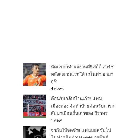
นัดแรกก็ทำผลงานดี!! สถิติ สารัช
หลังลงเกมแรกให้ เรโนฟา ยามา
กุชิ
4 views
ต้อนรับกลับบ้านเก่า!! แฟน
เมืองทอง จัดทำป้ายต้อนรับการก
ลับมาเยือนถิ่นเก่าของ ธีราทร
1 view
จากันให้จดจำ!! แฟนบอลซัปโป
โร ทำคลิปทำประตู+แอสซิสต์