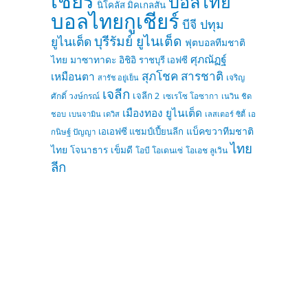
เชียร์
บอลไทย
นิโคลัส มิคเกลสัน
บอลไทยกูเชียร์
บีจี ปทุม
บุรีรัมย์ ยูไนเต็ด
ยูไนเต็ด
ฟุตบอลทีมชาติ
ศุภณัฏฐ์
ไทย
มาซาทาดะ อิชิอิ
ราชบุรี เอฟซี
สุภโชค สารชาติ
เหมือนตา
เจริญ
สารัช อยู่เย็น
เจลีก
เจลีก 2
ศักดิ์ วงษ์กรณ์
เซเรโซ โอซากา
เนวิน ชิด
เมืองทอง ยูไนเต็ด
ชอบ
เบนจามิน เดวิส
เลสเตอร์ ซิตี้
เอ
แบ็คขวาทีมชาติ
เอเอฟซี แชมป์เปี้ยนลีก
กนิษฐ์ ปัญญา
ไทย
ไทย
โจนาธาร เข็มดี
โอบี โอเดนเซ่
โอเอช ลูเวิน
ลีก