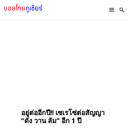
อยู่ต่ออีกปี!! เซเรโซ่ต่อสัญญา
“ดัง วาน ลัม” อีก 1 ปี