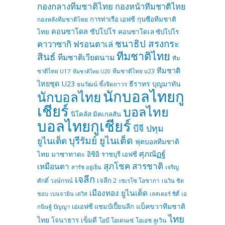
กองกลางทีมชาติไทย
กองหน้าทีมชาติไทย
การท่าเรือ เอฟซี
กุนซือทีมชาติ
กองหลังทีมชาติไทย
คอนซาโดล ซัปโปโร
ไทย
คอนซาโดเล ซัปโปโร
ชนาธิป สรงกระ
คาวาซากิ ฟรอนตาเล่
ทีมชาติไทย
สินธ์
ทีมชาติเวียดนาม
ทีม
ทีมชาติ
ทีมชาติไทย u23
ชาติไทย U17
ทีมชาติไทย U20
ไทยชุด U23
ธีราทร บุญมาทัน
ธนวัฒน์ ซึ้งจิตถาวร
นักบอลไทยกู
นักบอลไทย
เชียร์
บอลไทย
นิโคลัส มิคเกลสัน
บอลไทยกูเชียร์
บีจี ปทุม
บุรีรัมย์ ยูไนเต็ด
ยูไนเต็ด
ฟุตบอลทีมชาติ
ศุภณัฏฐ์
ไทย
มาซาทาดะ อิชิอิ
ราชบุรี เอฟซี
สุภโชค สารชาติ
เหมือนตา
เจริญ
สารัช อยู่เย็น
เจลีก
เจลีก 2
ศักดิ์ วงษ์กรณ์
เซเรโซ โอซากา
เนวิน ชิด
เมืองทอง ยูไนเต็ด
ชอบ
เบนจามิน เดวิส
เลสเตอร์ ซิตี้
เอ
แบ็คขวาทีมชาติ
เอเอฟซี แชมป์เปี้ยนลีก
กนิษฐ์ ปัญญา
ไทย
ไทย
โจนาธาร เข็มดี
โอบี โอเดนเซ่
โอเอช ลูเวิน