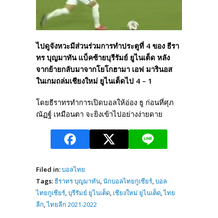
ไปดูจังหวะมีส่วนร่วมการทำประตูที่ 4 ของ ธีรา
ทร บุญมาทัน แบ็คซ้ายบุรีรัมย์ ยูไนเต็ด หลัง
จากย้ายกลับมาจากโยโกฮามา เอฟ มารินอส
ในเกมถล่มเชียงใหม่ ยูไนเต็ดไป 4 – 1
โดยธีราทรทำการเปิดบอลให้อ่อง ธู ก่อนที่ศุภ
ณัฏฐ์ เหมือนตา จะยิงเข้าไปอย่างง่ายดาย
Filed in:
บอลไทย
Tags:
ธีราทร บุญมาทัน
,
นักบอลไทยกูเชียร์
,
บอล
ไทยกูเชียร์
,
บุรีรัมย์ ยูไนเต็ด
,
เชียงใหม่ ยูไนเต็ด
,
ไทย
ลีก
,
ไทยลีก 2021-2022