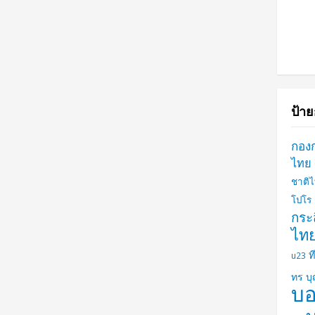
ป้าย
กอง
ไทย
ชาติ
โปโร
กระส
ไท
ท
u23
ทร บ
บอ