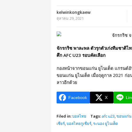
kelwinkongkaew
ตุลาคม 29, 2021
จักรกริช พาละพล ตัวรุกตัวเก่งทีมชาติไ
ศึก AFC U23 รอบคัดเลือก
กองหน้าจากขอนแก่น ยูไนเต็ด แกรนด์อันด
ขอนแก่น ยูไนเต็ด เมื่อฤดูกาล 2021 ก่อน
ลาวอีกด้วย
Facebook
X
Lin
Filed in:
บอลไทย
Tags:
afc u23
,
ขอนแก่น 
เชียร์
,
บอลไทยกูเชียร์
,
ระนอง ยูไนเต็ด