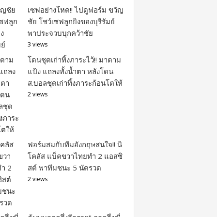
เซฟอย่างโหด!! ไปดูฟอร์ม ขวัญ
ชัย โชว์เซฟลูกยิงของบุรีรัมย์
พาประจวบบุกคว้าชัย
3 views
โดนชุดเก่าทิ้งภาระไว้!! มาดาม
แป้ง แถลงทั้งน้ำตา หลังโดน
ส.บอลชุดเก่าทิ้งภาระก้อนโตให้
2 views
ฟอร์มสมกับทีมอังกฤษสนใจ!! นิ
โคลัส แบ็คขวาไทยทำ 2 แอสซิ
สต์ พาทีมชนะ 5 นัดรวด
2 views