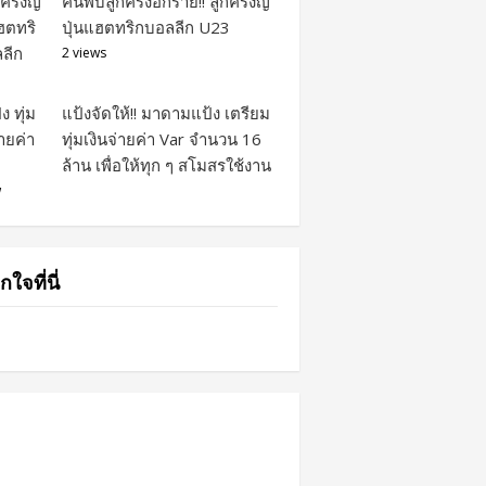
ค้นพบลูกครึ่งอีกราย!! ลูกครึ่งญี่
ปุ่นแฮตทริกบอลลีก U23
2 views
แป้งจัดให้!! มาดามแป้ง เตรียม
ทุ่มเงินจ่ายค่า Var จำนวน 16
ล้าน เพื่อให้ทุก ๆ สโมสรใช้งาน
w
กใจที่นี่