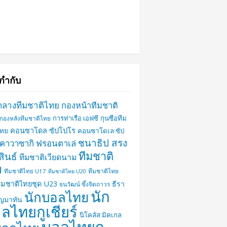
กำกับ
กลางทีมชาติไทย
กองหน้าทีมชาติ
การท่าเรือ เอฟซี
กุนซือทีม
กองหลังทีมชาติไทย
คอนซาโดล ซัปโปโร
ไทย
คอนซาโดเล ซัป
ชนาธิป สรง
คาวาซากิ ฟรอนตาเล่
ทีมชาติ
ินธ์
ทีมชาติเวียดนาม
ย
ทีมชาติไทย
ทีมชาติไทย U17
ทีมชาติไทย U20
ีมชาติไทยชุด U23
ธีรา
ธนวัฒน์ ซึ้งจิตถาวร
นัก
นักบอลไทย
ุญมาทัน
ลไทยกูเชียร์
นิโคลัส มิคเกล