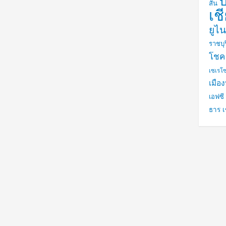
สัน
เชี
ยูไน
ราชบุร
โชค
เซเรโ
เมือ
เอฟซี 
ธาร เ