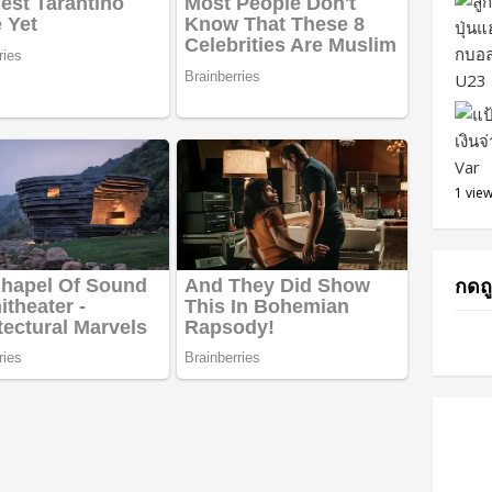
1 vie
กดถู