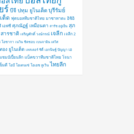
บอลไทยกู
บอลไทย
ยร์
บุรีรัมย์
บีจี ปทุม ยูไนเต็ด
เต็ด
ฟุตบอลทีมชาติไทย
มาซาทาดะ อิชิอิ
สุภ
ศุภณัฏฐ์ เหมือนตา
ี เอฟซี
สารัช อยู่เย็น
เจลีก
 สารชาติ
เจลีก 2
เจริญศักดิ์ วงษ์กรณ์
ซ โอซากา
เนวิน ชิดชอบ
เบนจามิน เดวิส
งทอง ยูไนเต็ด
เอ
เลสเตอร์ ซิตี้
เอกนิษฐ์ ปัญญา
แบ็คขวาทีมชาติไทย
แชมป์เปี้ยนลีก
โจนา
ไทยลีก
ข็มดี
โอบี โอเดนเซ่
โอเอช ลูเวิน