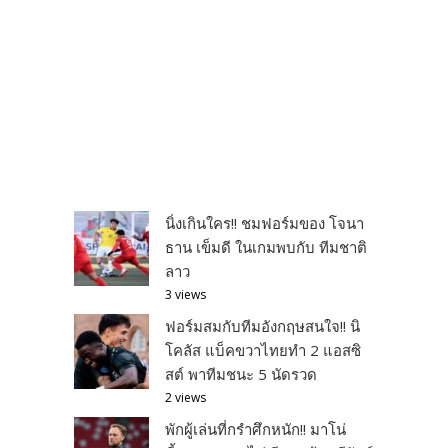
นิ่งเกินใคร!! ชมฟอร์มของ โจนา
ธาน เข็มดี ในเกมพบกับ ทีมชาติ
ลาว
3 views
ฟอร์มสมกับทีมอังกฤษสนใจ!! นิ
โคลัส แบ็คขวาไทยทำ 2 แอสซิ
สต์ พาทีมชนะ 5 นัดรวด
2 views
พักผู้เล่นที่กรำศึกหนัก!! มาโน่