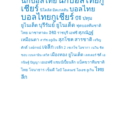
นักบอลไทย
เชียร์
บอลไทย
นิโคลัส มิคเกลสัน
บอลไทยกูเชียร์
บีจี ปทุม
บุรีรัมย์ ยูไนเต็ด
ยูไนเต็ด
ฟุตบอลทีมชาติ
ศุภณัฏฐ์
ไทย
มาซาทาดะ อิชิอิ
ราชบุรี เอฟซี
สุภโชค สารชาติ
เหมือนตา
เจริญ
สารัช อยู่เย็น
เจลีก
เจลีก 2
ศักดิ์ วงษ์กรณ์
เซเรโซ โอซากา
เนวิน ชิด
เมืองทอง ยูไนเต็ด
ชอบ
เบนจามิน เดวิส
เลสเตอร์ ซิตี้
เอ
แบ็คขวาทีมชาติ
เอเอฟซี แชมป์เปี้ยนลีก
กนิษฐ์ ปัญญา
ไทย
ไทย
โจนาธาร เข็มดี
โอบี โอเดนเซ่
โอเอช ลูเวิน
ลีก