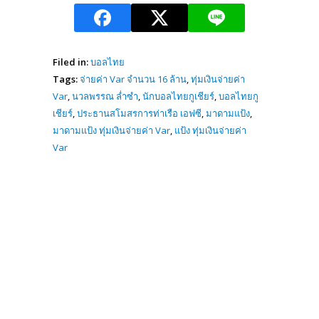
Filed in:
บอลไทย
Tags:
จ่ายค่า Var จำนวน 16 ล้าน
,
ทุ่มเงินจ่ายค่า
Var
,
นวลพรรณ ล่ำซำ
,
นักบอลไทยกูเชียร์
,
บอลไทยกู
เชียร์
,
ประธานสโมสรการท่าเรือ เอฟซี
,
มาดามแป้ง
,
มาดามแป้ง ทุ่มเงินจ่ายค่า Var
,
แป้ง ทุ่มเงินจ่ายค่า
Var