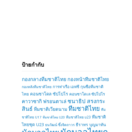
ป้ายกำกับ
กองกลางทีมชาติไทย
กองหน้าทีมชาติไทย
การท่าเรือ เอฟซี
กุนซือทีมชาติ
กองหลังทีมชาติไทย
คอนซาโดล ซัปโปโร
ไทย
คอนซาโดเล ซัปโปโร
ชนาธิป สรงกระ
คาวาซากิ ฟรอนตาเล่
ทีมชาติไทย
สินธ์
ทีมชาติเวียดนาม
ทีม
ทีมชาติ
ทีมชาติไทย u23
ชาติไทย U17
ทีมชาติไทย U20
ไทยชุด U23
ธีราทร บุญมาทัน
ธนวัฒน์ ซึ้งจิตถาวร
นักบอลไทยกู