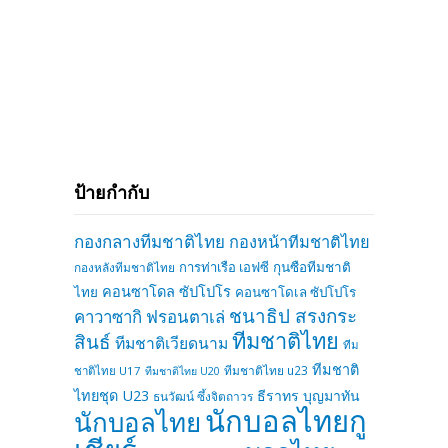
ป้ายกำกับ
กองกลางทีมชาติไทย
กองหน้าทีมชาติไทย
การท่าเรือ เอฟซี
กุนซือทีมชาติ
กองหลังทีมชาติไทย
คอนซาโดล ซัปโปโร
ไทย
คอนซาโดเล ซัปโปโร
ชนาธิป สรงกระ
คาวาซากิ ฟรอนตาเล่
ทีมชาติไทย
สินธ์
ทีมชาติเวียดนาม
ทีม
ทีมชาติ
ทีมชาติไทย u23
ชาติไทย U17
ทีมชาติไทย U20
ไทยชุด U23
ธีราทร บุญมาทัน
ธนวัฒน์ ซึ้งจิตถาวร
นักบอลไทยกู
นักบอลไทย