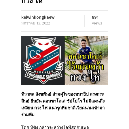
กวง ไห่
kelwinkongkaew
891
มกราคม 13, 2022
Views
ทิวาพล สังขพันธ์ ล่ามคู่ใจของชนาธิป สรงกระ
สินธ์ ยืนยัน คอนซาโดเล่ ซัปโปโร ไม่มีแผนดึง
เหงียน กวง ไห่ แนวรุกทีมชาติเวียดนามเข้ามา
ร่วมทีม
โดย ทิซัง กล่าวระหว่างไลฟ์สดกับเพจ