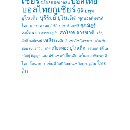
เชียร์
บอลไทย
นิโคลัส มิคเกลสัน
บอลไทยกูเชียร์
บีจี ปทุม
บุรีรัมย์ ยูไนเต็ด
ยูไนเต็ด
ฟุตบอลทีมชาติ
ศุภณัฏฐ์
ไทย
มาซาทาดะ อิชิอิ
ราชบุรี เอฟซี
สุภโชค สารชาติ
เหมือนตา
เจริญ
สารัช อยู่เย็น
เจลีก
เจลีก 2
ศักดิ์ วงษ์กรณ์
เซเรโซ โอซากา
เนวิน ชิด
เมืองทอง ยูไนเต็ด
ชอบ
เบนจามิน เดวิส
เลสเตอร์ ซิตี้
เอ
แบ็คขวาทีมชาติ
เอเอฟซี แชมป์เปี้ยนลีก
กนิษฐ์ ปัญญา
ไทย
ไทย
โจนาธาร เข็มดี
โอบี โอเดนเซ่
โอเอช ลูเวิน
ลีก