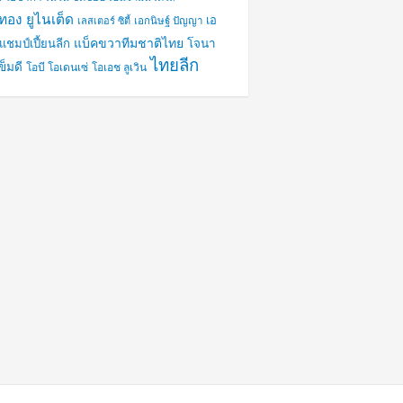
งทอง ยูไนเต็ด
เอ
เลสเตอร์ ซิตี้
เอกนิษฐ์ ปัญญา
แบ็คขวาทีมชาติไทย
แชมป์เปี้ยนลีก
โจนา
ไทยลีก
ข็มดี
โอบี โอเดนเซ่
โอเอช ลูเวิน