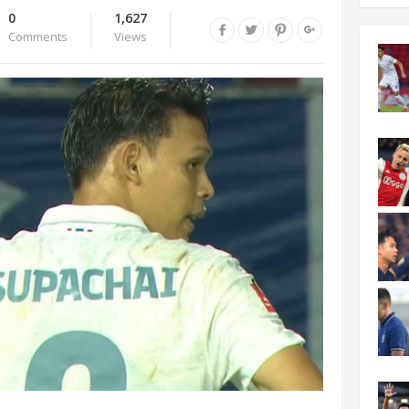
0
1,627
Comments
Views