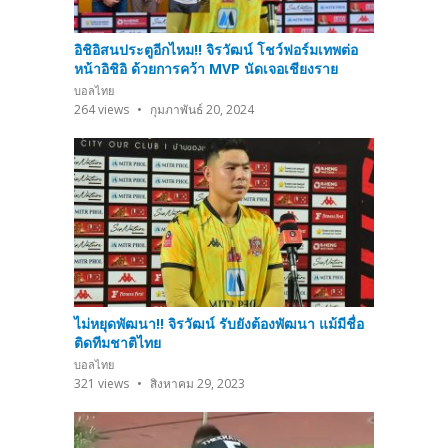
อิชิอิสนประตูอีกไหม!! จิรวัฒน์ โชว์ฟอร์มเทพต่อ
หน้าอิชิอิ ด้วยการคว้า MVP นัดเจอเชียงราย
บอลไทย
264
views
กุมภาพันธ์ 20, 2024
ไม่หยุดพัฒนา!! จิรวัฒน์ รับยังต้องพัฒนา แม้มีชื่อ
ติดทีมชาติไทย
บอลไทย
321
views
สิงหาคม 29, 2023