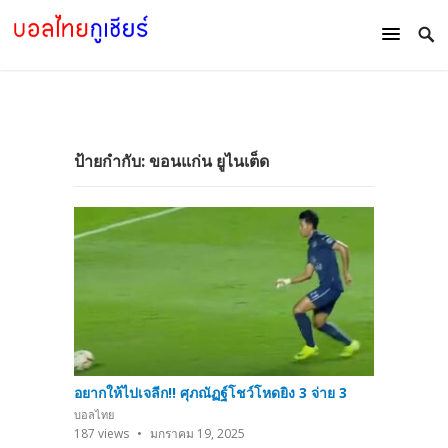
ป้ายกำกับ:
ขอนแก่น ยูไนเต็ด
อยากให้ไปเจลีก!! ศุภณัฏฐ์โชว์โหดยิง 3 จ่าย 3
บอลไทย
187
views
มกราคม 19, 2025