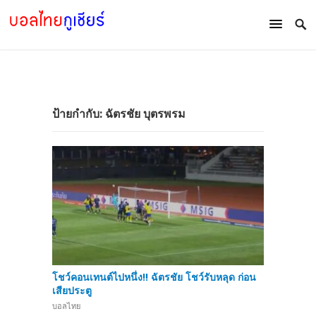
ป้ายกำกับ:
ฉัตรชัย บุตรพรม
โชว์คอนเทนต์ไปหนึ่ง!! ฉัตรชัย โชว์รับหลุด ก่อน
เสียประตู
บอลไทย