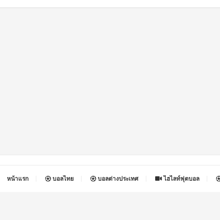
หน้าแรก
บอลไทย
บอลต่างประเทศ
ไฮไลท์ฟุตบอล