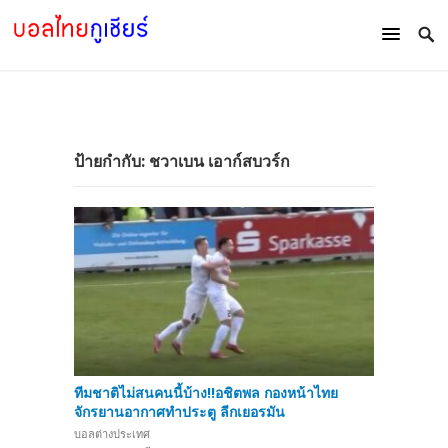
ป้ายกำกับ:
ชวาเบน เอาก์สบวร์ก
ทีมชาติไม่สนคนนี้บ้าง!!อชิตพล กองหน้าไทย
จักรยานอากาศทำประตู ลีกเยอรมัน
บอลต่างประเทศ