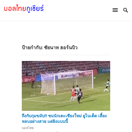
ป้ายกำกับ:
ชัยนาท ฮอร์นบิว
ถึงกับกุมขมับ!! ชมนักเตะเชียงใหม่ ยูไนเต็ด เลี้ยง
หลบอย่างสวย แต่ยิงแบบนี้
บอลไทย