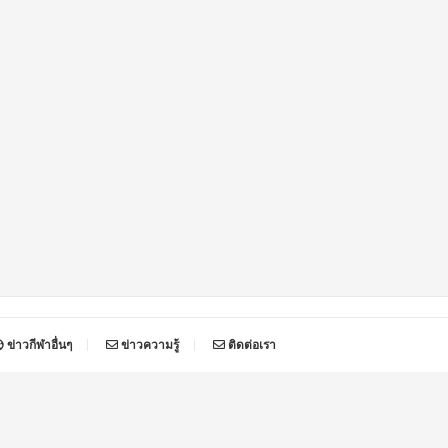
ข่าวกีฬาอื่นๆ
ข่าวความรู้
ติดต่อเรา