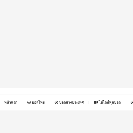
หน้าแรก
บอลไทย
บอลต่างประเทศ
ไฮไลท์ฟุตบอล