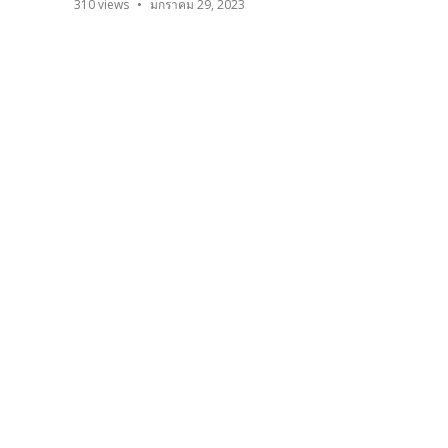
310
views
มกราคม 29, 2023