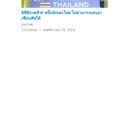
อิชิอิปวดหัว!! หนึ่งนักเตะไทย ไม่สามารถเล่นอา
เซียนคัพได้
บอลไทย
210
views
พฤศจิกายน 18, 2024