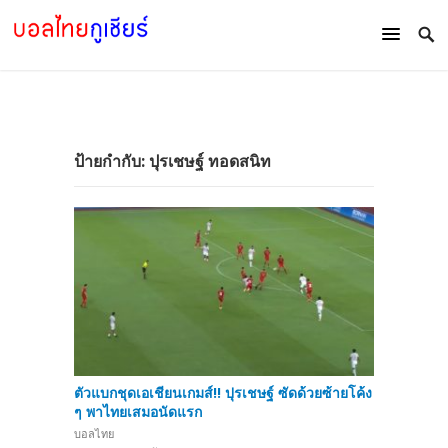
ป้ายกำกับ:
ปุรเชษฐ์ ทอดสนิท
ตัวแบกชุดเอเชียนเกมส์!! ปุรเชษฐ์ ซัดด้วยซ้ายโค้ง
ๆ พาไทยเสมอนัดแรก
บอลไทย