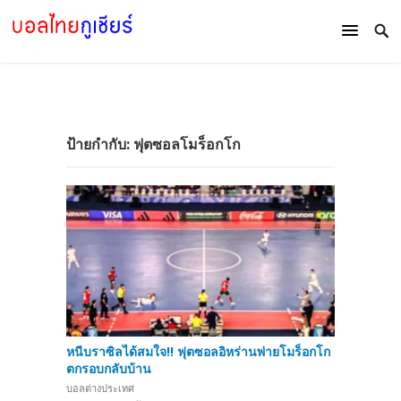
ป้ายกำกับ:
ฟุตซอลโมร็อกโก
หนีบราซิลได้สมใจ!! ฟุตซอลอิหร่านพ่ายโมร็อกโก
ตกรอบกลับบ้าน
บอลต่างประเทศ