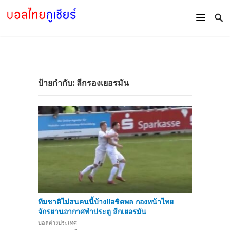
ป้ายกำกับ:
ลีกรองเยอรมัน
ทีมชาติไม่สนคนนี้บ้าง!!อชิตพล กองหน้าไทย
จักรยานอากาศทำประตู ลีกเยอรมัน
บอลต่างประเทศ