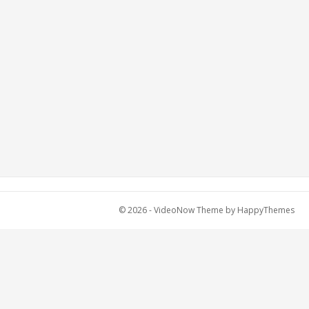
© 2026 -
VideoNow Theme
by
HappyThemes