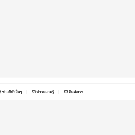
ข่าวกีฬาอื่นๆ
ข่าวความรู้
ติดต่อเรา