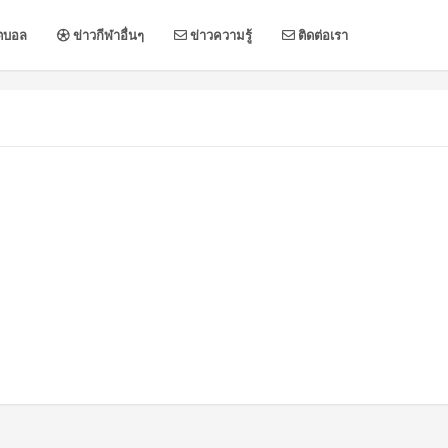
ตบอล
ข่าวกีฬาอื่นๆ
ข่าวความรู้
ติดต่อเรา