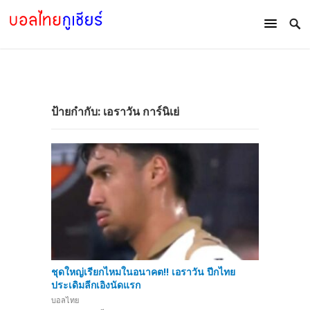
ป้ายกำกับ:
เอราวัน การ์นิเย่
ชุดใหญ่เรียกไหมในอนาคต!! เอราวัน ปีกไทย
ประเดิมลีกเอิงนัดแรก
บอลไทย