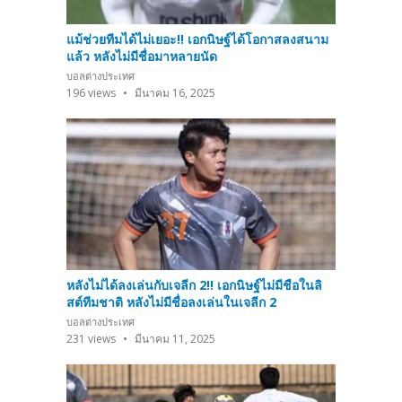
แม้ช่วยทีมได้ไม่เยอะ!! เอกนิษฐ์ได้โอกาสลงสนาม
แล้ว หลังไม่มีชื่อมาหลายนัด
บอลต่างประเทศ
196
views
มีนาคม 16, 2025
หลังไม่ได้ลงเล่นกับเจลีก 2!! เอกนิษฐ์ไม่มีชือในลิ
สต์ทีมชาติ หลังไม่มีชื่อลงเล่นในเจลีก 2
บอลต่างประเทศ
231
views
มีนาคม 11, 2025