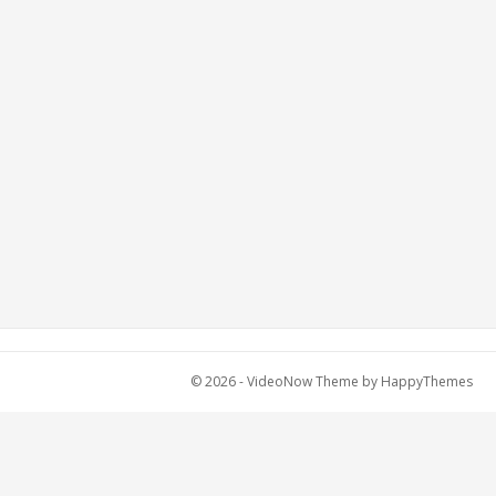
© 2026 -
VideoNow Theme
by
HappyThemes