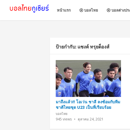
หน้าแรก
บอลไทย
บอลต่างปร
ป้ายกำกับ:
แซงต์ ทรุยด็องส์
มาถึงแล้ว!! โอเว่น ชาลี ลงซ้อมกับทีม
ชาติไทยชุด U23 เป็นที่เรียบร้อย
บอลไทย
945
views
ตุลาคม 24, 2021