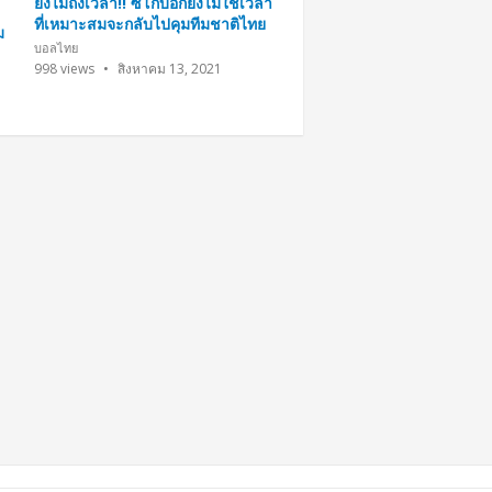
ยังไม่ถึงเวลา!! ซิโก้บอกยังไม่ใช่เวลา
ที่เหมาะสมจะกลับไปคุมทีมชาติไทย
ม
บอลไทย
998
views
สิงหาคม 13, 2021