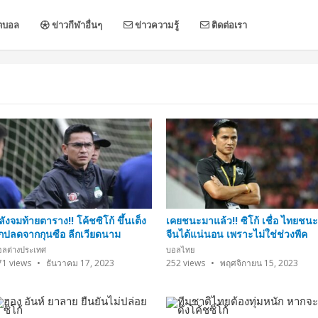
ตบอล
ข่าวกีฬาอื่นๆ
ข่าวความรู้
ติดต่อเรา
ลังจมท้ายตาราง!! โค้ชซิโก้ ขึ้นเต็ง
เคยชนะมาแล้ว!! ซิโก้ เชื่อ ไทยชนะ
ูกปลดจากกุนซือ ลีกเวียดนาม
จีนได้แน่นอน เพราะไม่ใช่ช่วงพีค
อลต่างประเทศ
บอลไทย
71
views
ธันวาคม 17, 2023
252
views
พฤศจิกายน 15, 2023