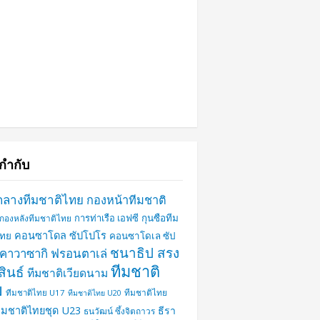
กำกับ
กลางทีมชาติไทย
กองหน้าทีมชาติ
การท่าเรือ เอฟซี
กุนซือทีม
กองหลังทีมชาติไทย
คอนซาโดล ซัปโปโร
ไทย
คอนซาโดเล ซัป
ชนาธิป สรง
คาวาซากิ ฟรอนตาเล่
ทีมชาติ
ินธ์
ทีมชาติเวียดนาม
ย
ทีมชาติไทย
ทีมชาติไทย U17
ทีมชาติไทย U20
ีมชาติไทยชุด U23
ธีรา
ธนวัฒน์ ซึ้งจิตถาวร