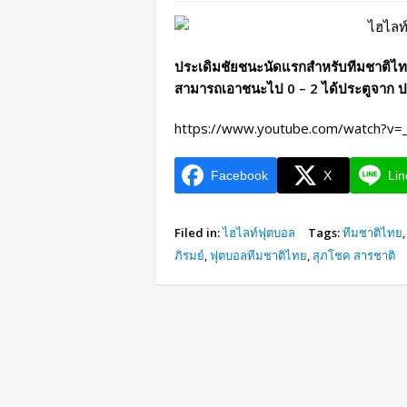
ประเดิมชัยชนะนัดแรกสำหรับทีมชาติไท
สามารถเอาชนะไป 0 – 2 ได้ประตูจาก ป
https://www.youtube.com/watch?v
Facebook
X
Lin
Filed in:
ไฮไลท์ฟุตบอล
Tags:
ทีมชาติไทย
ภิรมย์
,
ฟุตบอลทีมชาติไทย
,
สุภโชค สารชาติ