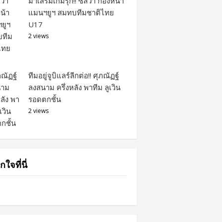
มาเสริมเกมรุก!! ซิลวา กองหน้า
แมนฯยูฯ สมทบทีมชาติไทย
U17
2 views
ทีมอยู่จูบิแลร์ลีกต่อ!! ศุภณัฏฐ์
ลงสนาม ครึ่งหลัง พาทีม ลูเวิน
รอดตกชั้น
2 views
กใจที่นี่