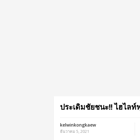
ประเดิมชัยชนะ!! ไฮไลท์ฟ
kelwinkongkaew
ธันวาคม 5, 2021