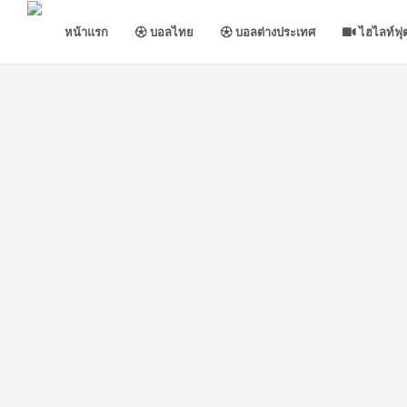
หน้าแรก
บอลไทย
บอลต่างประเทศ
ไฮไลท์ฟุ