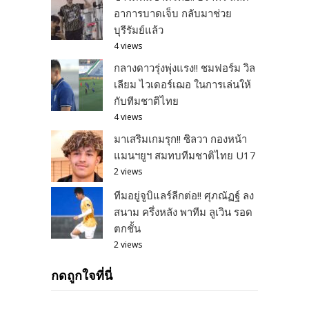
อาการบาดเจ็บ กลับมาช่วย
บุรีรัมย์แล้ว
4 views
กลางดาวรุ่งพุ่งแรง!! ชมฟอร์ม วิล
เลียม ไวเดอร์เฌอ ในการเล่นให้
กับทีมชาติไทย
4 views
มาเสริมเกมรุก!! ซิลวา กองหน้า
แมนฯยูฯ สมทบทีมชาติไทย U17
2 views
ทีมอยู่จูบิแลร์ลีกต่อ!! ศุภณัฏฐ์ ลง
สนาม ครึ่งหลัง พาทีม ลูเวิน รอด
ตกชั้น
2 views
กดถูกใจที่นี่