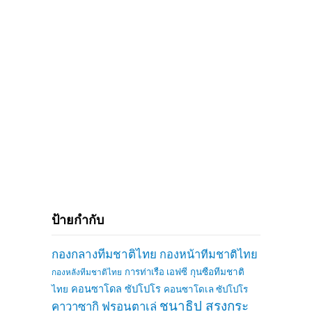
ป้ายกำกับ
กองกลางทีมชาติไทย
กองหน้าทีมชาติไทย
การท่าเรือ เอฟซี
กุนซือทีมชาติ
กองหลังทีมชาติไทย
คอนซาโดล ซัปโปโร
ไทย
คอนซาโดเล ซัปโปโร
ชนาธิป สรงกระ
คาวาซากิ ฟรอนตาเล่