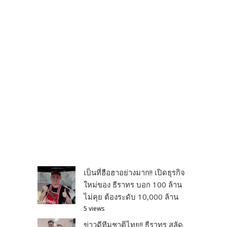
เป็นที่ฮือฮาอย่างมาก!! เปิดธุรกิจ
ใหม่ของ ธีราทร บอก 100 ล้าน
ไม่คุย ต้องระดับ 10,000 ล้าน
5 views
ข่าวดีทีมชาติไทย!! ธีราทร สลัด