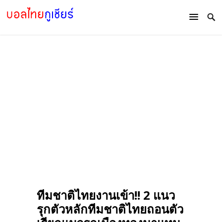
ทีมชาติไทยงานเข้า!! 2 แนว
รุกตัวหลักทีมชาติไทยถอนตัว