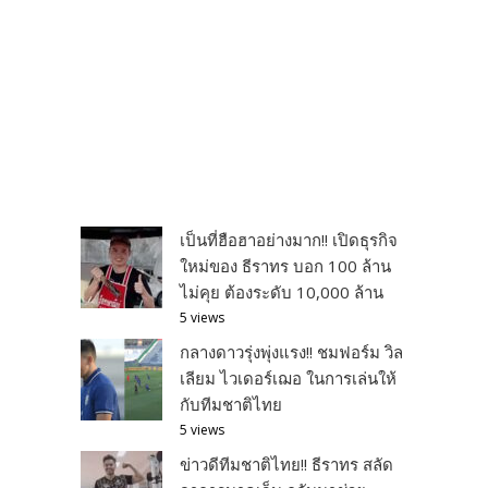
เป็นที่ฮือฮาอย่างมาก!! เปิดธุรกิจ
ใหม่ของ ธีราทร บอก 100 ล้าน
ไม่คุย ต้องระดับ 10,000 ล้าน
5 views
กลางดาวรุ่งพุ่งแรง!! ชมฟอร์ม วิล
เลียม ไวเดอร์เฌอ ในการเล่นให้
กับทีมชาติไทย
5 views
ข่าวดีทีมชาติไทย!! ธีราทร สลัด