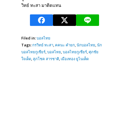
วิทย์ ทะสา มาติดแทน
Filed in:
บอลไทย
Tags:
กรวิทย์ ทะสา
,
คคนะ คำยก
,
นักบอลไทย
,
นัก
บอลไทยกูเชียร์
,
บอลไทย
,
บอลไทยกูเชียร์
,
ศุภชัย
ใจเด็ด
,
สุภโชค สารชาติ
,
เมืองทอง ยูไนเต็ด