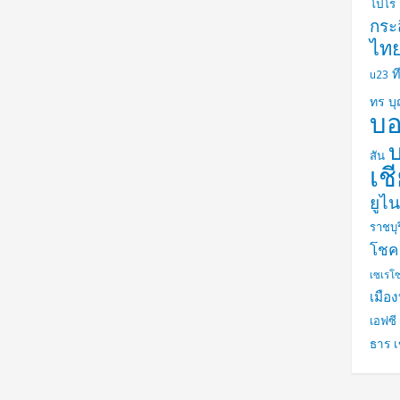
โปโร
กระส
ไท
ท
u23
ทร บ
บอ
สัน
เชี
ยูไน
ราชบุร
โชค
เซเรโ
เมือ
เอฟซี 
ธาร เ