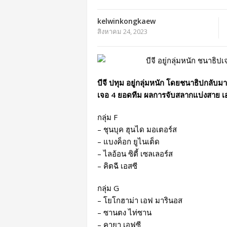
kelwinkongkaew
สิงหาคม 24, 2023
บีจี ปทุม อยู่กลุ่มหนัก โดยชนาธิปกลับมา
เจอ 4 ยอดทีม ผลการจับสลากแบ่งสาย เอ
กลุ่ม F
– ชุนบุค ฮุนได มอเตอร์ส
– แบงค็อก ยูไนเต็ด
– ไลอ้อน ซิตี้ เซลเลอร์ส
– คิตฉี เอสซี
กลุ่ม G
– โยโกฮาม่า เอฟ มารินอส
– ซานตง ไท่ซาน
– คายา เอฟซี