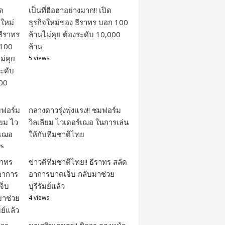
เป็นที่ฮือฮาอย่างมาก!! เปิด
ธุรกิจใหม่ของ ธีราทร บอก 100
ล้านไม่คุย ต้องระดับ 10,000
ล้าน
5 views
กลางดาวรุ่งพุ่งแรง!! ชมฟอร์ม
วิลเลียม ไวเดอร์เฌอ ในการเล่น
ให้กับทีมชาติไทย
ws
ข่าวดีทีมชาติไทย!! ธีราทร สลัด
อาการบาดเจ็บ กลับมาช่วย
บุรีรัมย์แล้ว
4 views