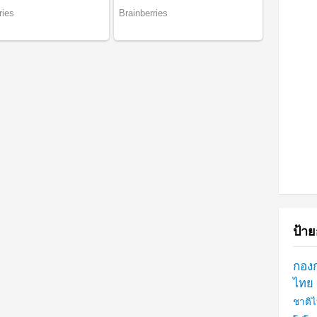
ป้าย
กอง
ไทย
ชาติ