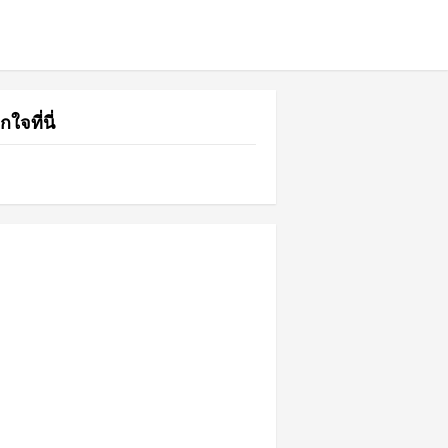
กใจที่นี่