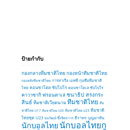
ป้ายกำกับ
กองกลางทีมชาติไทย
กองหน้าทีมชาติไทย
การท่าเรือ เอฟซี
กุนซือทีมชาติ
กองหลังทีมชาติไทย
คอนซาโดล ซัปโปโร
ไทย
คอนซาโดเล ซัปโปโร
ชนาธิป สรงกระ
คาวาซากิ ฟรอนตาเล่
ทีมชาติไทย
สินธ์
ทีมชาติเวียดนาม
ทีม
ทีมชาติ
ทีมชาติไทย u23
ชาติไทย U17
ทีมชาติไทย U20
ไทยชุด U23
ธีราทร บุญมาทัน
ธนวัฒน์ ซึ้งจิตถาวร
นักบอลไทยกู
นักบอลไทย