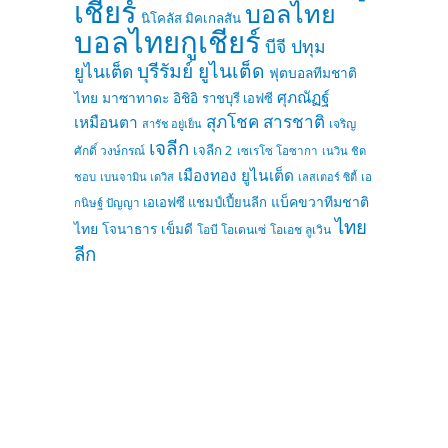
เชียร์
บอลไทย
นิโคลัส มิคเกลสัน
บอลไทยกูเชียร์
บีจี ปทุม
บุรีรัมย์ ยูไนเต็ด
ยูไนเต็ด
ฟุตบอลทีมชาติ
ศุภณัฏฐ์
ไทย
มาซาทาดะ อิชิอิ
ราชบุรี เอฟซี
สุภโชค สารชาติ
เหมือนตา
เจริญ
สารัช อยู่เย็น
เจลีก
เจลีก 2
ศักดิ์ วงษ์กรณ์
เซเรโซ โอซากา
เนวิน ชิด
เมืองทอง ยูไนเต็ด
ชอบ
เบนจามิน เดวิส
เลสเตอร์ ซิตี้
เอ
แบ็คขวาทีมชาติ
เอเอฟซี แชมป์เปี้ยนลีก
กนิษฐ์ ปัญญา
ไทย
ไทย
โจนาธาร เข็มดี
โอบี โอเดนเซ่
โอเอช ลูเวิน
ลีก