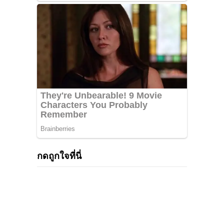
กดถูกใจที่นี่