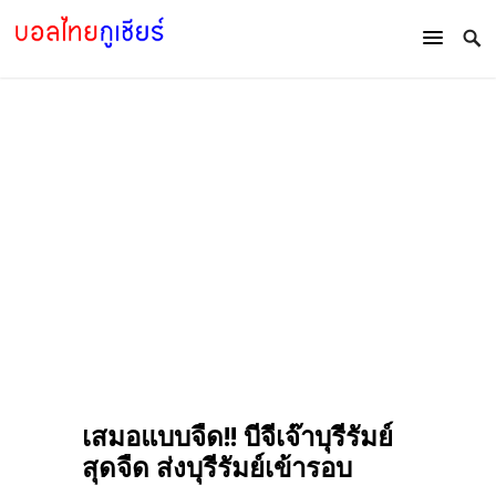
เสมอแบบจืด!! บีจีเจ๊าบุรีรัมย์
สุดจืด ส่งบุรีรัมย์เข้ารอบ