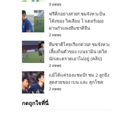
3 views
ฟรีคิกอย่างสวย!! ชมจังหวะปั่น
โค้งของ วิลเลียม ไวเดอร์เฌอ
ผ่านกำแพงทีมชาติจีน
2 views
ทีมชาติไทยเรียกด่วน!! ชมจังหวะ
เลี้ยงกินตัวของ เบนจามิน เดวิส
นักเตะตราดเอาไม่อยู่ (คลิป)
2 views
แม้ได้แค่รองแชมป์!! ชม 2 ลูกยิง
สุดสวยของ เบน และ สุภโชค
2 views
กดถูกใจที่นี่