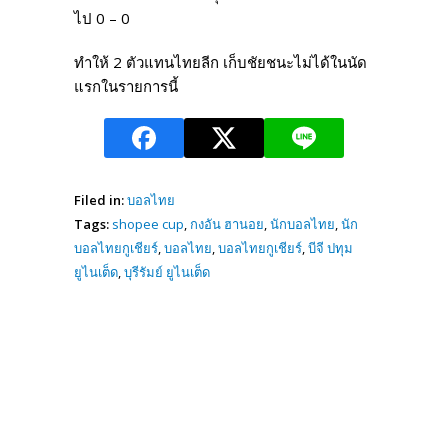
ไป 0 – 0
ทำให้ 2 ตัวแทนไทยลีก เก็บชัยชนะไม่ได้ในนัด
แรกในรายการนี้
Filed in:
บอลไทย
Tags:
shopee cup
,
กงอัน ฮานอย
,
นักบอลไทย
,
นัก
บอลไทยกูเชียร์
,
บอลไทย
,
บอลไทยกูเชียร์
,
บีจี ปทุม
ยูไนเต็ด
,
บุรีรัมย์ ยูไนเต็ด