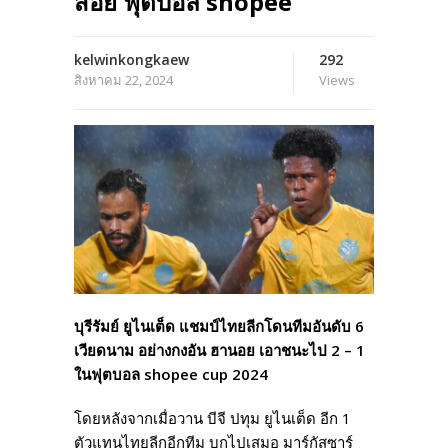
สอย ฟุตบอล shopee
kelwinkongkaew
292
สิงหาคม 22, 2024
Views
บุรีรัมย์ ยูไนเต็ด แชมป์ไทยลีกโดนทีมอันดับ 6
เวียดนาม อย่างกงอัน ฮานอย เอาชนะไป 2 – 1
ในฟุตบอล shopee cup 2024
โดยหลังจากเมื่อวาน บีจี ปทุม ยูไนเต็ด อีก 1
ตัวแทนไทยลีกอีกทีม บุกไปเสมอ มาร์กัสซาร์