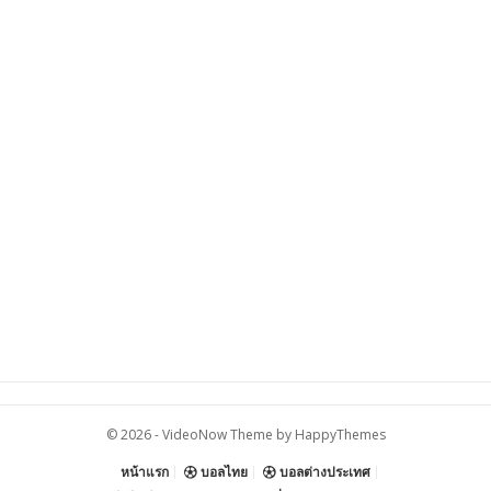
© 2026 -
VideoNow Theme
by
HappyThemes
หน้าแรก
บอลไทย
บอลต่างประเทศ