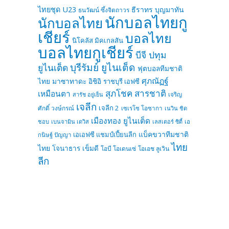
ไทยชุด U23
ธีราทร บุญมาทัน
ธนวัฒน์ ซึ้งจิตถาวร
นักบอลไทยกู
นักบอลไทย
เชียร์
บอลไทย
นิโคลัส มิคเกลสัน
บอลไทยกูเชียร์
บีจี ปทุม
บุรีรัมย์ ยูไนเต็ด
ยูไนเต็ด
ฟุตบอลทีมชาติ
ศุภณัฏฐ์
ไทย
มาซาทาดะ อิชิอิ
ราชบุรี เอฟซี
สุภโชค สารชาติ
เหมือนตา
เจริญ
สารัช อยู่เย็น
เจลีก
เจลีก 2
ศักดิ์ วงษ์กรณ์
เซเรโซ โอซากา
เนวิน ชิด
เมืองทอง ยูไนเต็ด
ชอบ
เบนจามิน เดวิส
เลสเตอร์ ซิตี้
เอ
แบ็คขวาทีมชาติ
เอเอฟซี แชมป์เปี้ยนลีก
กนิษฐ์ ปัญญา
ไทย
ไทย
โจนาธาร เข็มดี
โอบี โอเดนเซ่
โอเอช ลูเวิน
ลีก