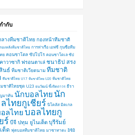
กำกับ
กลางทีมชาติไทย
กองหน้าทีมชาติ
การท่าเรือ เอฟซี
กุนซือทีม
กองหลังทีมชาติไทย
คอนซาโดล ซัปโปโร
ไทย
คอนซาโดเล ซัป
ชนาธิป สรง
คาวาซากิ ฟรอนตาเล่
ทีมชาติ
ินธ์
ทีมชาติเวียดนาม
ย
ทีมชาติไทย
ทีมชาติไทย U17
ทีมชาติไทย U20
ีมชาติไทยชุด U23
ธีรา
ธนวัฒน์ ซึ้งจิตถาวร
นัก
นักบอลไทย
ุญมาทัน
ลไทยกูเชียร์
นิโคลัส มิคเกล
บอลไทยกู
บอลไทย
ยร์
บุรีรัมย์
บีจี ปทุม ยูไนเต็ด
เต็ด
ฟุตบอลทีมชาติไทย
มาซาทาดะ อิชิอิ