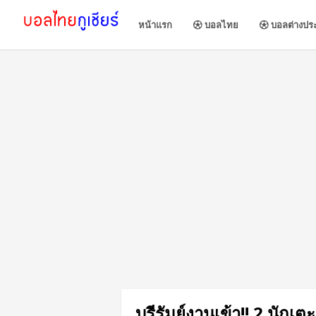
หน้าแรก
บอลไทย
บอลต่างปร
บุรีรัมย์งานเข้า!! 2 นัก