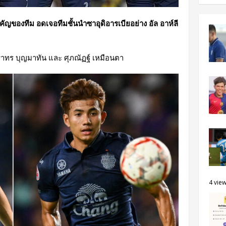
สำคัญของทีม อดเจอทีมชั้นนำซาอุดิอารเบียอย่าง อัล อาห์ลี
ีราทร บุญมาทัน และ ศุภณัฏฐ์ เหมือนตา
4 vie