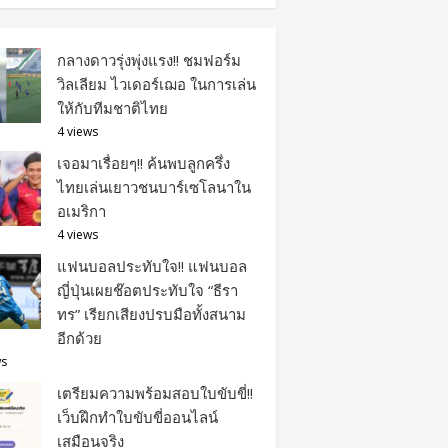
กลางดาวรุ่งพุ่งแรง!! ชมฟอร์ม
วิลเลียม ไวเดอร์เฌอ ในการเล่น
ให้กับทีมชาติไทย
4 views
เจอมาเรื่อยๆ!! ค้นพบลูกครึ่ง
ไทยเล่นเยาวชนบาร์เซโลนาใน
อเมริกา
4 views
แฟนบอลประทับใจ!! แฟนบอล
ญี่ปุ่นเผยช๊อตประทับใจ “ธีรา
ทร” เรียกเสียงปรบมือทั้งสนาม
อีกด้วย
ws
เตรียมความพร้อมสอบใบขับขี่!!
เว็บฝึกทำใบขับขี่ออนไลน์
เสมือนจริง