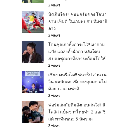
3 views
นิ่งเกินใคร!! ชมฟอร์มของ โจนา
ธาน เข็มดี ในเกมพบกับ ทีมชาติ
ลาว
3 views
โดนชุดเก่าทิ้งภาระไว้!! มาดาม
แป้ง แถลงทั้งน้ำตา หลังโดน
ส.บอลชุดเก่าทิ้งภาระก้อนโตให้
2 views
เซียงกงหรือไม่!! ชนาธิป สวน เน
วิน ผมนักเตะเซียงกงคุณภาพไม่
ด้อยกว่าต่างชาติ
2 views
ฟอร์มสมกับทีมอังกฤษสนใจ!! นิ
โคลัส แบ็คขวาไทยทำ 2 แอสซิ
สต์ พาทีมชนะ 5 นัดรวด
2 views