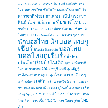
การท่าเรือ เอฟซี
กุนซือทีมชาติ
กองหลังทีมชาติไทย
คอนซาโดล ซัปโปโร
ไทย
คอนซาโดเล ซัปโปโร
ชนาธิป สรงกระ
คาวาซากิ ฟรอนตาเล่
ทีมชาติไทย
สินธ์
ทีมชาติเวียดนาม
ทีม
ทีมชาติ
ทีมชาติไทย u23
ชาติไทย U17
ทีมชาติไทย U20
ไทยชุด U23
ธีราทร บุญมาทัน
ธนวัฒน์ ซึ้งจิตถาวร
นักบอลไทยกู
นักบอลไทย
เชียร์
บอลไทย
นิโคลัส มิคเกลสัน
บอลไทยกูเชียร์
บีจี ปทุม
บุรีรัมย์ ยูไนเต็ด
ยูไนเต็ด
ฟุตบอลทีมชาติ
ศุภณัฏฐ์
ไทย
มาซาทาดะ อิชิอิ
ราชบุรี เอฟซี
สุภโชค สารชาติ
เหมือนตา
เจริญ
สารัช อยู่เย็น
เจลีก
เจลีก 2
ศักดิ์ วงษ์กรณ์
เซเรโซ โอซากา
เนวิน ชิด
เมืองทอง ยูไนเต็ด
ชอบ
เบนจามิน เดวิส
เลสเตอร์ ซิตี้
เอ
แบ็คขวาทีมชาติ
เอเอฟซี แชมป์เปี้ยนลีก
กนิษฐ์ ปัญญา
ไทย
ไทย
โจนาธาร เข็มดี
โอบี โอเดนเซ่
โอเอช ลูเวิน
ลีก