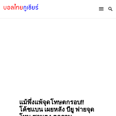
แม้พึ่งแพ้จุดโทษตกรอบ!!
โค้ชแบน เผยหลัง บียู พ่ายจุด