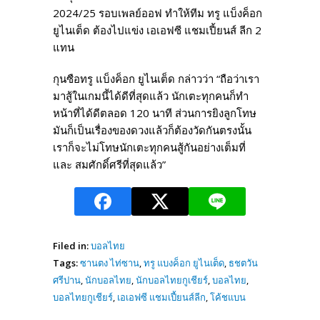
2024/25 รอบเพลย์ออฟ ทำให้ทีม ทรู แบ็งค็อก
ยูไนเต็ด ต้องไปแข่ง เอเอฟซี แชมเปี้ยนส์ ลีก 2
แทน
กุนซือทรู แบ็งค็อก ยูไนเต็ด กล่าวว่า “ถือว่าเรา
มาสู้ในเกมนี้ได้ดีที่สุดแล้ว นักเตะทุกคนก็ทำ
หน้าที่ได้ดีตลอด 120 นาที ส่วนการยิงลูกโทษ
มันก็เป็นเรื่องของดวงแล้วก็ต้องวัดกันตรงนั้น
เราก็จะไม่โทษนักเตะทุกคนสู้กันอย่างเต็มที่
และ สมศักดิ์ศรีที่สุดแล้ว”
Filed in:
บอลไทย
Tags:
ซานตง ไท่ซาน
,
ทรู แบงค็อก ยูไนเต็ด
,
ธชตวัน
ศรีปาน
,
นักบอลไทย
,
นักบอลไทยกูเชียร์
,
บอลไทย
,
บอลไทยกูเชียร์
,
เอเอฟซี แชมเปี้ยนส์ลีก
,
โค้ชแบน