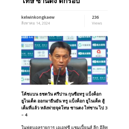
โทษ ซานตง ตกรอบ
kelwinkongkaew
236
สิงหาคม 14, 2024
Views
โค้ชแบน ธชตวัน ศรีปาน กุนซือทรู แบ็งค็อก
ยูไนเต็ด ออกมายืนยัน ทรู แบ็งค็อก ยูไนเต็ด สู้
เต็มที่แล้ว หลังพ่ายจุดโทษ ซานตง ไท่ซาน ไป 3
– 4
ในฟุตบอลรายการ เอเอฟซี แชมเปี้ยนส์ ลีก อีลิท