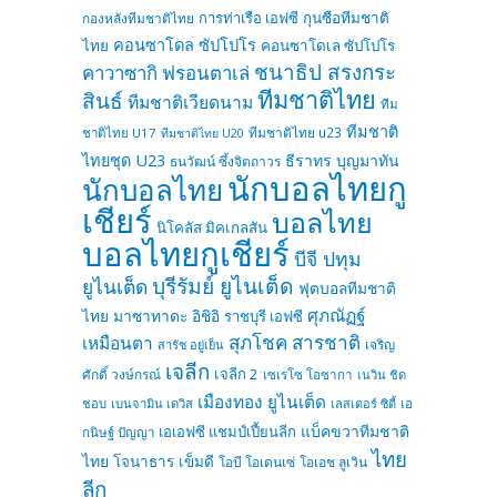
การท่าเรือ เอฟซี
กุนซือทีมชาติ
กองหลังทีมชาติไทย
คอนซาโดล ซัปโปโร
ไทย
คอนซาโดเล ซัปโปโร
ชนาธิป สรงกระ
คาวาซากิ ฟรอนตาเล่
ทีมชาติไทย
สินธ์
ทีมชาติเวียดนาม
ทีม
ทีมชาติ
ทีมชาติไทย u23
ชาติไทย U17
ทีมชาติไทย U20
ไทยชุด U23
ธีราทร บุญมาทัน
ธนวัฒน์ ซึ้งจิตถาวร
นักบอลไทยกู
นักบอลไทย
เชียร์
บอลไทย
นิโคลัส มิคเกลสัน
บอลไทยกูเชียร์
บีจี ปทุม
บุรีรัมย์ ยูไนเต็ด
ยูไนเต็ด
ฟุตบอลทีมชาติ
ศุภณัฏฐ์
ไทย
มาซาทาดะ อิชิอิ
ราชบุรี เอฟซี
สุภโชค สารชาติ
เหมือนตา
เจริญ
สารัช อยู่เย็น
เจลีก
เจลีก 2
ศักดิ์ วงษ์กรณ์
เซเรโซ โอซากา
เนวิน ชิด
เมืองทอง ยูไนเต็ด
ชอบ
เบนจามิน เดวิส
เลสเตอร์ ซิตี้
เอ
แบ็คขวาทีมชาติ
เอเอฟซี แชมป์เปี้ยนลีก
กนิษฐ์ ปัญญา
ไทย
ไทย
โจนาธาร เข็มดี
โอบี โอเดนเซ่
โอเอช ลูเวิน
ลีก