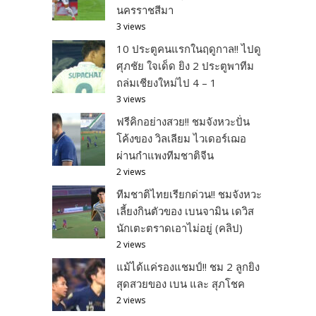
นครราชสีมา
3 views
10 ประตูคนแรกในฤดูกาล!! ไปดู
ศุภชัย ใจเด็ด ยิง 2 ประตูพาทีม
ถล่มเชียงใหม่ไป 4 – 1
3 views
ฟรีคิกอย่างสวย!! ชมจังหวะปั่น
โค้งของ วิลเลียม ไวเดอร์เฌอ
ผ่านกำแพงทีมชาติจีน
2 views
ทีมชาติไทยเรียกด่วน!! ชมจังหวะ
เลี้ยงกินตัวของ เบนจามิน เดวิส
นักเตะตราดเอาไม่อยู่ (คลิป)
2 views
แม้ได้แค่รองแชมป์!! ชม 2 ลูกยิง
สุดสวยของ เบน และ สุภโชค
2 views