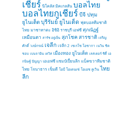
เชียร์
บอลไทย
นิโคลัส มิคเกลสัน
บอลไทยกูเชียร์
บีจี ปทุม
บุรีรัมย์ ยูไนเต็ด
ยูไนเต็ด
ฟุตบอลทีมชาติ
ศุภณัฏฐ์
ไทย
มาซาทาดะ อิชิอิ
ราชบุรี เอฟซี
สุภโชค สารชาติ
เหมือนตา
เจริญ
สารัช อยู่เย็น
เจลีก
เจลีก 2
ศักดิ์ วงษ์กรณ์
เซเรโซ โอซากา
เนวิน ชิด
เมืองทอง ยูไนเต็ด
ชอบ
เบนจามิน เดวิส
เลสเตอร์ ซิตี้
เอ
แบ็คขวาทีมชาติ
เอเอฟซี แชมป์เปี้ยนลีก
กนิษฐ์ ปัญญา
ไทย
ไทย
โจนาธาร เข็มดี
โอบี โอเดนเซ่
โอเอช ลูเวิน
ลีก