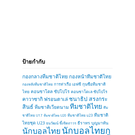
ป้ายกำกับ
กองกลางทีมชาติไทย
กองหน้าทีมชาติไทย
การท่าเรือ เอฟซี
กุนซือทีมชาติ
กองหลังทีมชาติไทย
คอนซาโดล ซัปโปโร
ไทย
คอนซาโดเล ซัปโปโร
ชนาธิป สรงกระ
คาวาซากิ ฟรอนตาเล่
ทีมชาติไทย
สินธ์
ทีมชาติเวียดนาม
ทีม
ทีมชาติ
ทีมชาติไทย u23
ชาติไทย U17
ทีมชาติไทย U20
ไทยชุด U23
ธีราทร บุญมาทัน
ธนวัฒน์ ซึ้งจิตถาวร
นักบอลไทยกู
นักบอลไทย