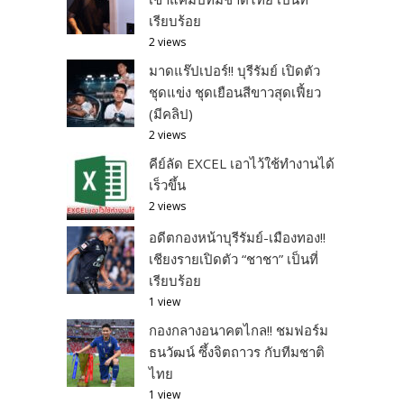
เรียบร้อย
2 views
มาดแร๊ปเปอร์!! บุรีรัมย์ เปิดตัว
ชุดแข่ง ชุดเยือนสีขาวสุดเฟี้ยว
(มีคลิป)
2 views
คีย์ลัด EXCEL เอาไว้ใช้ทำงานได้
เร็วขึ้น
2 views
อดีตกองหน้าบุรีรัมย์-เมืองทอง!!
เชียงรายเปิดตัว “ชาชา” เป็นที่
เรียบร้อย
1 view
กองกลางอนาคตไกล!! ชมฟอร์ม
ธนวัฒน์ ซึ้งจิตถาวร กับทีมชาติ
ไทย
1 view