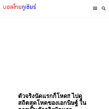
ตัวจริงนัดแรกก็โหด!! ไปดู
สถิตสุดโหดของเอกนิษฐ์ ใน