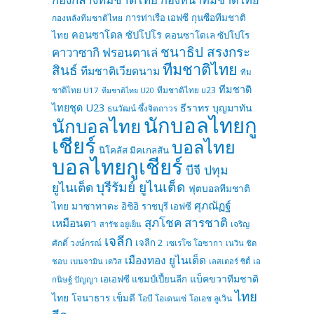
การท่าเรือ เอฟซี
กุนซือทีมชาติ
กองหลังทีมชาติไทย
คอนซาโดล ซัปโปโร
ไทย
คอนซาโดเล ซัปโปโร
ชนาธิป สรงกระ
คาวาซากิ ฟรอนตาเล่
ทีมชาติไทย
สินธ์
ทีมชาติเวียดนาม
ทีม
ทีมชาติ
ทีมชาติไทย u23
ชาติไทย U17
ทีมชาติไทย U20
ไทยชุด U23
ธีราทร บุญมาทัน
ธนวัฒน์ ซึ้งจิตถาวร
นักบอลไทยกู
นักบอลไทย
เชียร์
บอลไทย
นิโคลัส มิคเกลสัน
บอลไทยกูเชียร์
บีจี ปทุม
บุรีรัมย์ ยูไนเต็ด
ยูไนเต็ด
ฟุตบอลทีมชาติ
ศุภณัฏฐ์
ไทย
มาซาทาดะ อิชิอิ
ราชบุรี เอฟซี
สุภโชค สารชาติ
เหมือนตา
เจริญ
สารัช อยู่เย็น
เจลีก
เจลีก 2
ศักดิ์ วงษ์กรณ์
เซเรโซ โอซากา
เนวิน ชิด
เมืองทอง ยูไนเต็ด
ชอบ
เบนจามิน เดวิส
เลสเตอร์ ซิตี้
เอ
แบ็คขวาทีมชาติ
เอเอฟซี แชมป์เปี้ยนลีก
กนิษฐ์ ปัญญา
ไทย
ไทย
โจนาธาร เข็มดี
โอบี โอเดนเซ่
โอเอช ลูเวิน