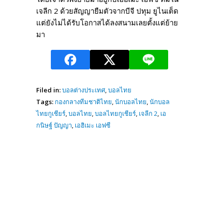
เจลีก 2 ด้วยสัญญายืมตัวจากบีจี ปทุม ยูไนเต็ด
แต่ยังไม่ได้รับโอกาสได้ลงสนามเลยตั้งแต่ย้าย
มา
Filed in:
บอลต่างประเทศ
,
บอลไทย
Tags:
กองกลางทีมชาติไทย
,
นักบอลไทย
,
นักบอล
ไทยกูเชียร์
,
บอลไทย
,
บอลไทยกูเชียร์
,
เจลีก 2
,
เอ
กนิษฐ์ ปัญญา
,
เอฮิเมะ เอฟซี