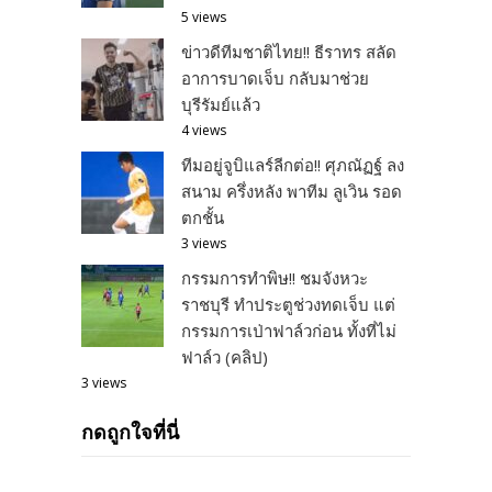
5 views
ข่าวดีทีมชาติไทย!! ธีราทร สลัด
อาการบาดเจ็บ กลับมาช่วย
บุรีรัมย์แล้ว
4 views
ทีมอยู่จูบิแลร์ลีกต่อ!! ศุภณัฏฐ์ ลง
สนาม ครึ่งหลัง พาทีม ลูเวิน รอด
ตกชั้น
3 views
กรรมการทำพิษ!! ชมจังหวะ
ราชบุรี ทำประตูช่วงทดเจ็บ แต่
กรรมการเป่าฟาล์วก่อน ทั้งที่ไม่
ฟาล์ว (คลิป)
3 views
กดถูกใจที่นี่