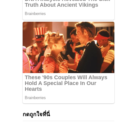
กดถูกใจที่นี่