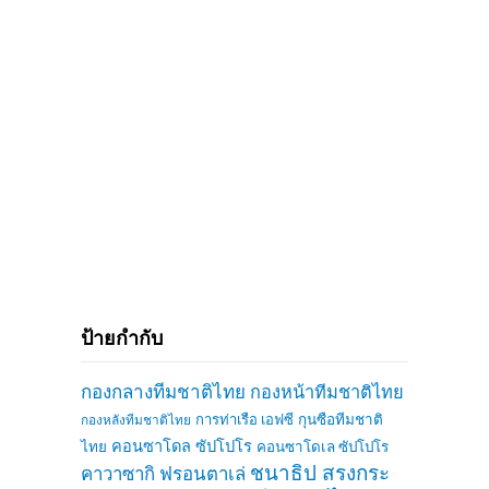
ป้ายกำกับ
กองกลางทีมชาติไทย
กองหน้าทีมชาติไทย
การท่าเรือ เอฟซี
กุนซือทีมชาติ
กองหลังทีมชาติไทย
คอนซาโดล ซัปโปโร
ไทย
คอนซาโดเล ซัปโปโร
ชนาธิป สรงกระ
คาวาซากิ ฟรอนตาเล่