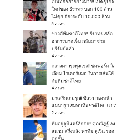
เป็นที่ฮือฮาอย่างมาก!! เปิดธุรกิจ
ใหม่ของ ธีราทร บอก 100 ล้าน
ไม่คุย ต้องระดับ 10,000 ล้าน
5 views
ข่าวดีทีมชาติไทย!! ธีราทร สลัด
อาการบาดเจ็บ กลับมาช่วย
บุรีรัมย์แล้ว
4 views
กลางดาวรุ่งพุ่งแรง!! ชมฟอร์ม วิล
เลียม ไวเดอร์เฌอ ในการเล่นให้
กับทีมชาติไทย
4 views
มาเสริมเกมรุก!! ซิลวา กองหน้า
แมนฯยูฯ สมทบทีมชาติไทย U17
2 views
ทีมอยู่จูบิแลร์ลีกต่อ!! ศุภณัฏฐ์ ลง
สนาม ครึ่งหลัง พาทีม ลูเวิน รอด
ตกชั้น