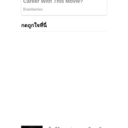
กดถูกใจที่นี่