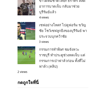
ข่าวดีทีมชาติไทย!! ธีราทร สลัด
อาการบาดเจ็บ กลับมาช่วย
บุรีรัมย์แล้ว
4 views
เซฟอย่างโหด!! ไปดูฟอร์ม ขวัญ
ชัย โชว์เซฟลูกยิงของบุรีรัมย์ พา
ประจวบบุกคว้าชัย
3 views
กรรมการทำพิษ!! ชมจังหวะ
ราชบุรี ทำประตูช่วงทดเจ็บ แต่
กรรมการเป่าฟาล์วก่อน ทั้งที่ไม่
ฟาล์ว (คลิป)
2 views
กดถูกใจที่นี่