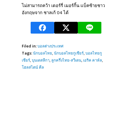
ไม่สามารถคว้า เดอร์รี่ เมอร์กิ้น แบ็คซ้ายชาว
อังกฤษจาก ชาลเก้ 04 ได้
Filed in:
บอลต่างประเทศ
Tags:
นักบอลไทย
,
นักบอลไทยกูเชียร์
,
บอลไทยกู
เชียร์
,
บุนเดสลีกา
,
ลูกครึ่งไทย-สวีเดน
,
เอริค คาห์ล
,
โฮลสไตน์ คีล