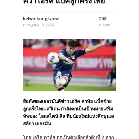
คว้า เอริค แบ็คลูกครึ่งไทย
kelwinkongkaew
258
กรกฎาคม 9, 2024
Views
สื่อดังของเยอรมันตีข่าว เอริค คาห์ล แบ็คซ้าย
ลูกครึ่งไทย-สวีเดน กำลังตกเป็นเป้าหมายเสริม
ทัพของ โฮลสไตน์ คีล ทีมน้องใหม่แห่งศึกบุนเด
สลีกา เยอรมัน
โดย เอริค คาห์ล ตกเป็นตัวเลือกลำดับที่ 2 หาก