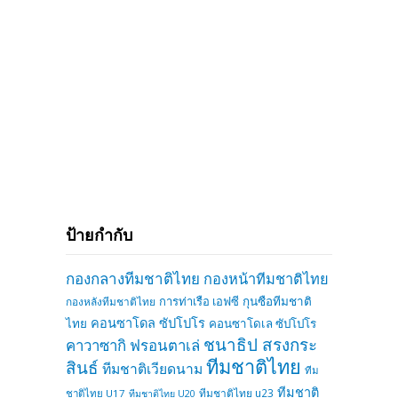
ป้ายกำกับ
กองกลางทีมชาติไทย
กองหน้าทีมชาติไทย
การท่าเรือ เอฟซี
กุนซือทีมชาติ
กองหลังทีมชาติไทย
คอนซาโดล ซัปโปโร
ไทย
คอนซาโดเล ซัปโปโร
ชนาธิป สรงกระ
คาวาซากิ ฟรอนตาเล่
ทีมชาติไทย
สินธ์
ทีมชาติเวียดนาม
ทีม
ทีมชาติ
ทีมชาติไทย u23
ชาติไทย U17
ทีมชาติไทย U20