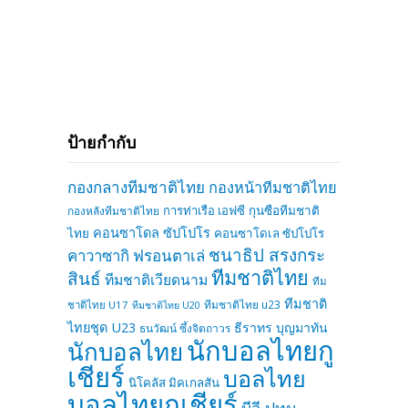
ป้ายกำกับ
กองกลางทีมชาติไทย
กองหน้าทีมชาติไทย
การท่าเรือ เอฟซี
กุนซือทีมชาติ
กองหลังทีมชาติไทย
คอนซาโดล ซัปโปโร
ไทย
คอนซาโดเล ซัปโปโร
ชนาธิป สรงกระ
คาวาซากิ ฟรอนตาเล่
ทีมชาติไทย
สินธ์
ทีมชาติเวียดนาม
ทีม
ทีมชาติ
ทีมชาติไทย u23
ชาติไทย U17
ทีมชาติไทย U20
ไทยชุด U23
ธีราทร บุญมาทัน
ธนวัฒน์ ซึ้งจิตถาวร
นักบอลไทยกู
นักบอลไทย
เชียร์
บอลไทย
นิโคลัส มิคเกลสัน
บอลไทยกูเชียร์
บีจี ปทุม