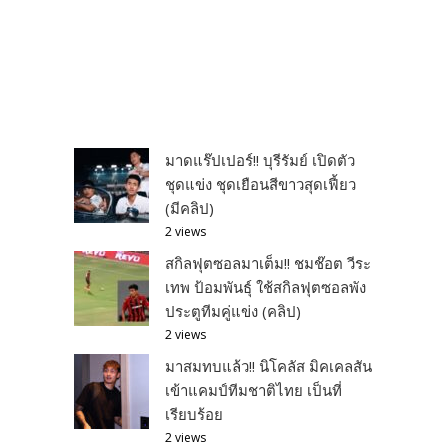
มาดแร๊ปเปอร์!! บุรีรัมย์ เปิดตัว
ชุดแข่ง ชุดเยือนสีขาวสุดเฟี้ยว
(มีคลิป)
2 views
สกิลฟุตซอลมาเต็ม!! ชมช๊อต วีระ
เทพ ป้อมพันธุ์ ใช้สกิลฟุตซอลพัง
ประตูทีมคู่แข่ง (คลิป)
2 views
มาสมทบแล้ว!! นิโคลัส มิคเคลสัน
เข้าแคมป์ทีมชาติไทย เป็นที่
เรียบร้อย
2 views