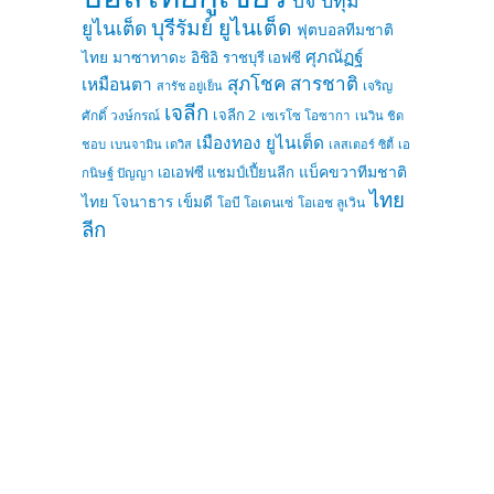
บุรีรัมย์ ยูไนเต็ด
ยูไนเต็ด
ฟุตบอลทีมชาติ
ศุภณัฏฐ์
ไทย
มาซาทาดะ อิชิอิ
ราชบุรี เอฟซี
สุภโชค สารชาติ
เหมือนตา
เจริญ
สารัช อยู่เย็น
เจลีก
เจลีก 2
ศักดิ์ วงษ์กรณ์
เซเรโซ โอซากา
เนวิน ชิด
เมืองทอง ยูไนเต็ด
ชอบ
เบนจามิน เดวิส
เลสเตอร์ ซิตี้
เอ
แบ็คขวาทีมชาติ
เอเอฟซี แชมป์เปี้ยนลีก
กนิษฐ์ ปัญญา
ไทย
ไทย
โจนาธาร เข็มดี
โอบี โอเดนเซ่
โอเอช ลูเวิน
ลีก