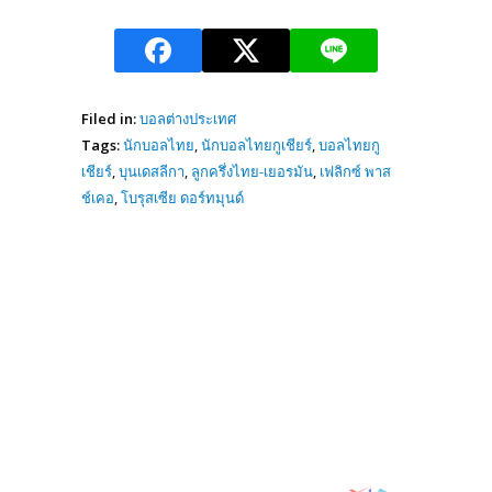
Filed in:
บอลต่างประเทศ
Tags:
นักบอลไทย
,
นักบอลไทยกูเชียร์
,
บอลไทยกู
เชียร์
,
บุนเดสลีกา
,
ลูกครึ่งไทย-เยอรมัน
,
เฟลิกซ์ พาส
ช์เคอ
,
โบรุสเซีย ดอร์ทมุนด์