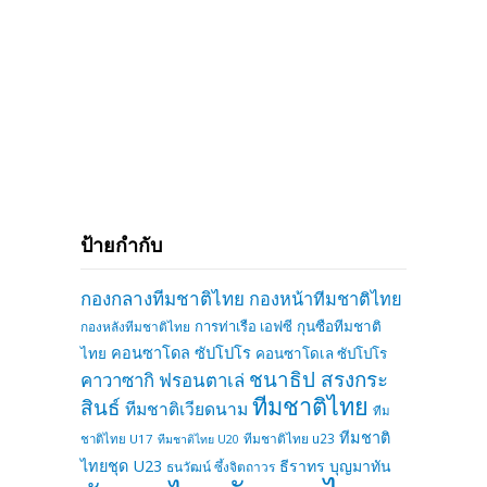
ป้ายกำกับ
กองกลางทีมชาติไทย
กองหน้าทีมชาติไทย
การท่าเรือ เอฟซี
กุนซือทีมชาติ
กองหลังทีมชาติไทย
คอนซาโดล ซัปโปโร
ไทย
คอนซาโดเล ซัปโปโร
ชนาธิป สรงกระ
คาวาซากิ ฟรอนตาเล่
ทีมชาติไทย
สินธ์
ทีมชาติเวียดนาม
ทีม
ทีมชาติ
ทีมชาติไทย u23
ชาติไทย U17
ทีมชาติไทย U20
ไทยชุด U23
ธีราทร บุญมาทัน
ธนวัฒน์ ซึ้งจิตถาวร