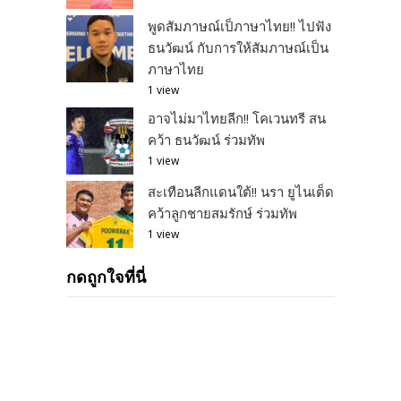
พูดสัมภาษณ์เป็ภาษาไทย!! ไปฟัง
ธนวัฒน์ กับการให้สัมภาษณ์เป็น
ภาษาไทย
1 view
อาจไม่มาไทยลีก!! โคเวนทรี สน
คว้า ธนวัฒน์ ร่วมทัพ
1 view
สะเทือนลีกแดนใต้!! นรา ยูไนเต็ด
คว้าลูกชายสมรักษ์ ร่วมทัพ
1 view
กดถูกใจที่นี่