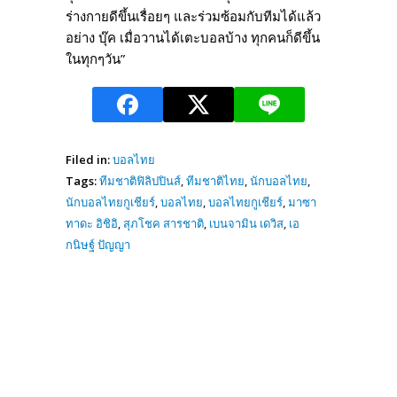
ร่างกายดีขึ้นเรื่อยๆ และร่วมซ้อมกับทีมได้แล้ว
อย่าง บุ๊ค เมื่อวานได้เตะบอลบ้าง ทุกคนก็ดีขึ้น
ในทุกๆวัน”
Filed in:
บอลไทย
Tags:
ทีมชาติฟิลิปปินส์
,
ทีมชาติไทย
,
นักบอลไทย
,
นักบอลไทยกูเชียร์
,
บอลไทย
,
บอลไทยกูเชียร์
,
มาซา
ทาดะ อิชิอิ
,
สุภโชค สารชาติ
,
เบนจามิน เดวิส
,
เอ
กนิษฐ์ ปัญญา