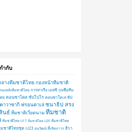
กำกับ
กลางทีมชาติไทย
กองหน้าทีมชาติ
การท่าเรือ เอฟซี
กุนซือทีม
กองหลังทีมชาติไทย
คอนซาโดล ซัปโปโร
ไทย
คอนซาโดเล ซัป
ชนาธิป สรง
คาวาซากิ ฟรอนตาเล่
ทีมชาติ
ินธ์
ทีมชาติเวียดนาม
ย
ทีมชาติไทย
ทีมชาติไทย U17
ทีมชาติไทย U20
ีมชาติไทยชุด U23
ธีรา
ธนวัฒน์ ซึ้งจิตถาวร