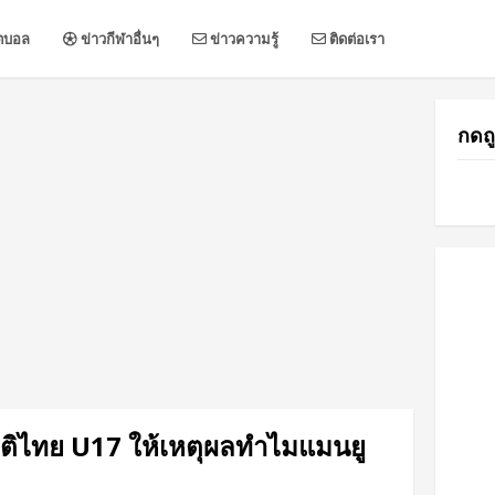
ตบอล
ข่าวกีฬาอื่นๆ
ข่าวความรู้
ติดต่อเรา
กดถู
ชาติไทย U17 ให้เหตุผลทำไมแมนยู