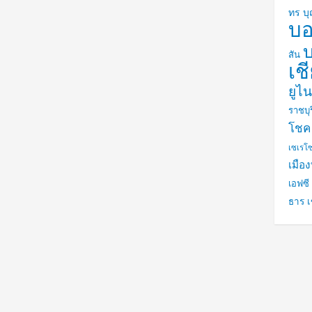
ทร บ
บอ
สัน
เชี
ยูไน
ราชบุร
โชค
เซเรโ
เมือ
เอฟซี 
ธาร เ