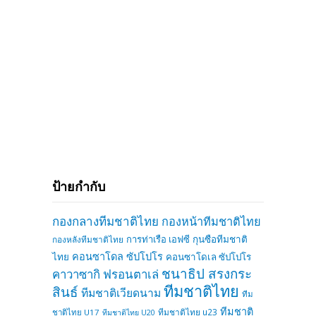
ป้ายกำกับ
กองกลางทีมชาติไทย
กองหน้าทีมชาติไทย
การท่าเรือ เอฟซี
กุนซือทีมชาติ
กองหลังทีมชาติไทย
คอนซาโดล ซัปโปโร
ไทย
คอนซาโดเล ซัปโปโร
ชนาธิป สรงกระ
คาวาซากิ ฟรอนตาเล่
ทีมชาติไทย
สินธ์
ทีมชาติเวียดนาม
ทีม
ทีมชาติ
ทีมชาติไทย u23
ชาติไทย U17
ทีมชาติไทย U20