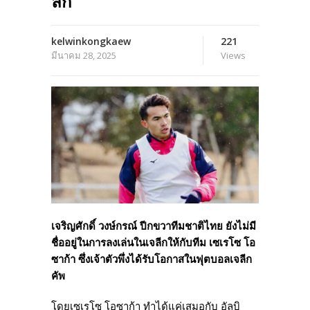
ลีก
kelwinkongkaew
221
มีนาคม 28, 2025
Views
เจริญศักดิ์ วงษ์กรณ์ ปีกขวาทีมชาติไทย ยังไม่มี
ชื่ออยู่ในการลงเล่นในเจลีกให้กับทีม เซเรโซ โอ
ซาก้า ซึ่งเจ้าตัวพึ่งได้รับโอกาสในฟุตบอลเจลีก
คัพ
โดยเซเรโซ โอซาก้า ทำได้แค่เสมอกับ อัลบิ