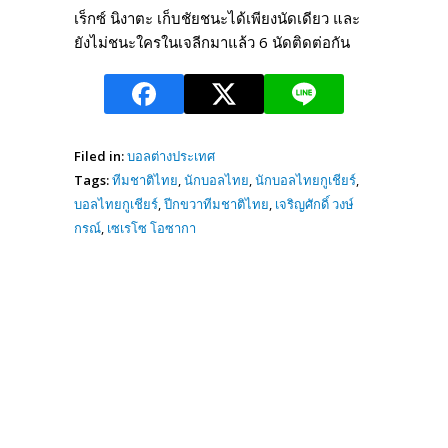
เร็กซ์ นิงาตะ เก็บชัยชนะได้เพียงนัดเดียว และ
ยังไม่ชนะใครในเจลีกมาแล้ว 6 นัดติดต่อกัน
Filed in:
บอลต่างประเทศ
Tags:
ทีมชาติไทย
,
นักบอลไทย
,
นักบอลไทยกูเชียร์
,
บอลไทยกูเชียร์
,
ปีกขวาทีมชาติไทย
,
เจริญศักดิ์ วงษ์
กรณ์
,
เซเรโซ โอซากา