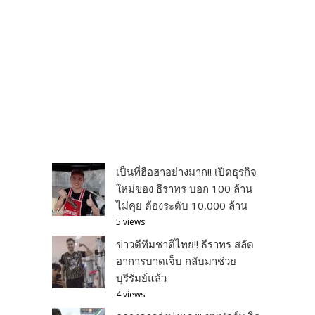
เป็นที่ฮือฮาอย่างมาก!! เปิดธุรกิจ
ใหม่ของ ธีราทร บอก 100 ล้าน
ไม่คุย ต้องระดับ 10,000 ล้าน
5 views
ข่าวดีทีมชาติไทย!! ธีราทร สลัด
อาการบาดเจ็บ กลับมาช่วย
บุรีรัมย์แล้ว
4 views