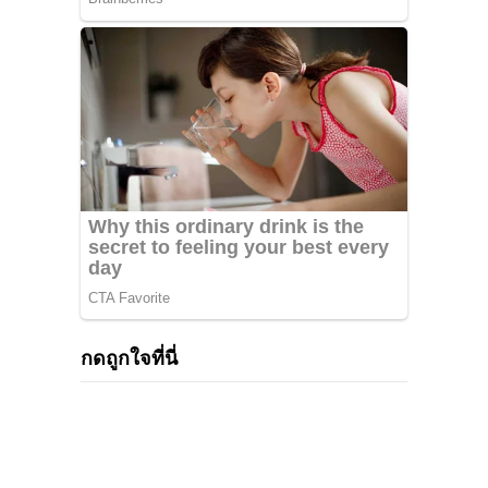
กดถูกใจที่นี่