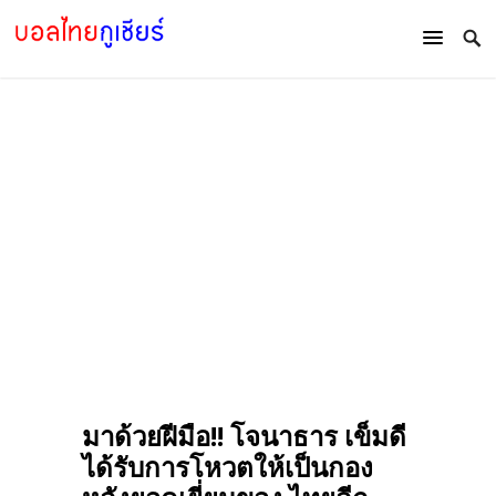
มาด้วยฝีมือ!! โจนาธาร เข็มดี
ได้รับการโหวตให้เป็นกอง