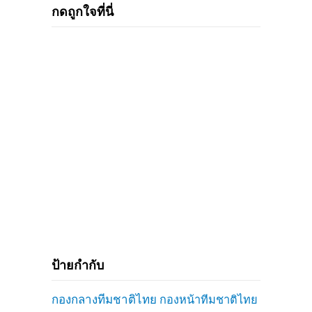
กดถูกใจที่นี่
ป้ายกำกับ
กองกลางทีมชาติไทย
กองหน้าทีมชาติไทย