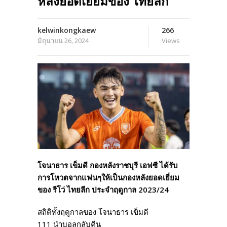
หลังยอดเยี่ยมของ ไทยลีก
kelwinkongkaew
266
มิถุนายน 26, 2024
Views
โจนาธาร เข็มดี กองหลังราชบุรี เอฟซี ได้รับ
การโหวตจากแฟนๆให้เป็นกองหลังยอดเยี่ยม
ของ รีโว่ ไทยลีก ประจำฤดูกาล 2023/24
สถิติทั้งฤดูกาลของ โจนาธาร เข็มดี
111 นำบอลกลับคืน