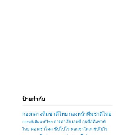
ป้ายกำกับ
กองกลางทีมชาติไทย
กองหน้าทีมชาติไทย
การท่าเรือ เอฟซี
กุนซือทีมชาติ
กองหลังทีมชาติไทย
คอนซาโดล ซัปโปโร
ไทย
คอนซาโดเล ซัปโปโร