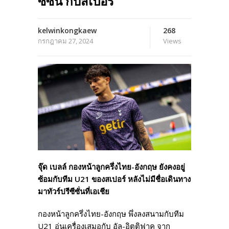
ซีซัน กับสเปอร์
kelwinkongkaew
268
กรกฎาคม 27, 2024
Views
จุ๊ด เบลล์ กองหน้าลูกครึ่งไทย-อังกฤษ ยังคงอยู่
ซ้อมกับทีม U21 ของสเปอร์ หลังไม่มีชื่อเดินทาง
มาทัวร์ปรีซีซั่นที่เอเชีย
กองหน้าลูกครึ่งไทย-อังกฤษ พึ่งลงสนามกับทีม
U21 อุ่นเครื่องเสมอกับ อัล-อิตติฟาค จาก