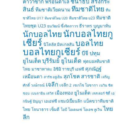
ชนาธิป สรงกระ
คาวาซากิ ฟรอนตาเล่
ทีมชาติไทย
สินธ์
ทีมชาติเวียดนาม
ทีม
ทีมชาติ
ทีมชาติไทย u23
ชาติไทย U17
ทีมชาติไทย U20
ไทยชุด U23
ธีราทร บุญมาทัน
ธนวัฒน์ ซึ้งจิตถาวร
นักบอลไทยกู
นักบอลไทย
เชียร์
บอลไทย
นิโคลัส มิคเกลสัน
บอลไทยกูเชียร์
บีจี ปทุม
บุรีรัมย์ ยูไนเต็ด
ยูไนเต็ด
ฟุตบอลทีมชาติ
ศุภณัฏฐ์
ไทย
มาซาทาดะ อิชิอิ
ราชบุรี เอฟซี
สุภโชค สารชาติ
เหมือนตา
เจริญ
สารัช อยู่เย็น
เจลีก
เจลีก 2
ศักดิ์ วงษ์กรณ์
เซเรโซ โอซากา
เนวิน ชิด
เมืองทอง ยูไนเต็ด
ชอบ
เบนจามิน เดวิส
เลสเตอร์ ซิตี้
เอ
แบ็คขวาทีมชาติ
เอเอฟซี แชมป์เปี้ยนลีก
กนิษฐ์ ปัญญา
ไทย
ไทย
โจนาธาร เข็มดี
โอบี โอเดนเซ่
โอเอช ลูเวิน
ลีก