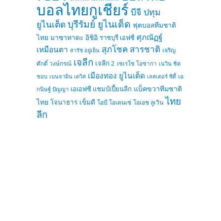
บอลไทยกูเชียร์
บีจี ปทุม
บุรีรัมย์ ยูไนเต็ด
ยูไนเต็ด
ฟุตบอลทีมชาติ
ศุภณัฏฐ์
ไทย
มาซาทาดะ อิชิอิ
ราชบุรี เอฟซี
สุภโชค สารชาติ
เหมือนตา
เจริญ
สารัช อยู่เย็น
เจลีก
เจลีก 2
ศักดิ์ วงษ์กรณ์
เซเรโซ โอซากา
เนวิน ชิด
เมืองทอง ยูไนเต็ด
ชอบ
เบนจามิน เดวิส
เลสเตอร์ ซิตี้
เอ
แบ็คขวาทีมชาติ
เอเอฟซี แชมป์เปี้ยนลีก
กนิษฐ์ ปัญญา
ไทย
ไทย
โจนาธาร เข็มดี
โอบี โอเดนเซ่
โอเอช ลูเวิน
ลีก