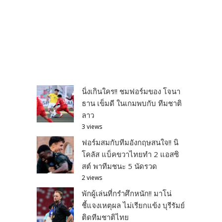
นิ่งเกินใคร!! ชมฟอร์มของ โจนา
ธาน เข็มดี ในเกมพบกับ ทีมชาติ
ลาว
3 views
ฟอร์มสมกับทีมอังกฤษสนใจ!! นิ
โคลัส แบ็คขวาไทยทำ 2 แอสซิ
สต์ พาทีมชนะ 5 นัดรวด
2 views
พักผู้เล่นที่กรำศึกหนัก!! มาโน่
ชี้แจงเหตุผล ไม่เรียกแข้ง บุรีรัมย์
ติดทีมชาติไทย