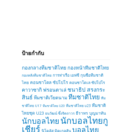
ป้ายกำกับ
กองกลางทีมชาติไทย
กองหน้าทีมชาติไทย
การท่าเรือ เอฟซี
กุนซือทีมชาติ
กองหลังทีมชาติไทย
คอนซาโดล ซัปโปโร
ไทย
คอนซาโดเล ซัปโปโร
ชนาธิป สรงกระ
คาวาซากิ ฟรอนตาเล่
ทีมชาติไทย
สินธ์
ทีมชาติเวียดนาม
ทีม
ทีมชาติ
ทีมชาติไทย u23
ชาติไทย U17
ทีมชาติไทย U20
ไทยชุด U23
ธีราทร บุญมาทัน
ธนวัฒน์ ซึ้งจิตถาวร
นักบอลไทยกู
นักบอลไทย
เชียร์
บอลไทย
นิโคลัส มิคเกลสัน