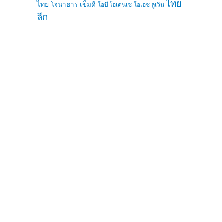
ไทย
ไทย
โจนาธาร เข็มดี
โอบี โอเดนเซ่
โอเอช ลูเวิน
ลีก