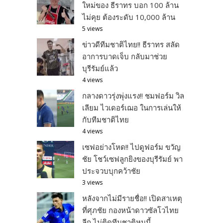
ใหม่ของ ธีราทร บอก 100 ล้าน
ไม่คุย ต้องระดับ 10,000 ล้าน
5 views
ข่าวดีทีมชาติไทย!! ธีราทร สลัด
อาการบาดเจ็บ กลับมาช่วย
บุรีรัมย์แล้ว
4 views
กลางดาวรุ่งพุ่งแรง!! ชมฟอร์ม วิล
เลียม ไวเดอร์เฌอ ในการเล่นให้
กับทีมชาติไทย
4 views
เซฟอย่างโหด!! ไปดูฟอร์ม ขวัญ
ชัย โชว์เซฟลูกยิงของบุรีรัมย์ พา
ประจวบบุกคว้าชัย
3 views
หลังจากไม่มีรายชื่อ!! เปิดสาเหตุ
ที่ศุภชัย กองหน้าดาวซัลโวไทย
ลีก ไม่ติดทีมชาติหนนี้