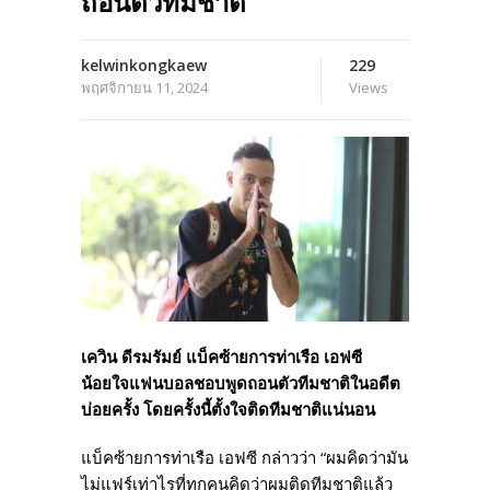
ถอนตัวทีมชาติ
kelwinkongkaew
229
พฤศจิกายน 11, 2024
Views
เควิน ดีรมรัมย์ แบ็คซ้ายการท่าเรือ เอฟซี
น้อยใจแฟนบอลชอบพูดถอนตัวทีมชาติในอดีต
บ่อยครั้ง โดยครั้งนี้ตั้งใจติดทีมชาติแน่นอน
แบ็คซ้ายการท่าเรือ เอฟซี กล่าวว่า “ผมคิดว่ามัน
ไม่แฟร์เท่าไรที่ทุกคนคิดว่าผมติดทีมชาติแล้ว