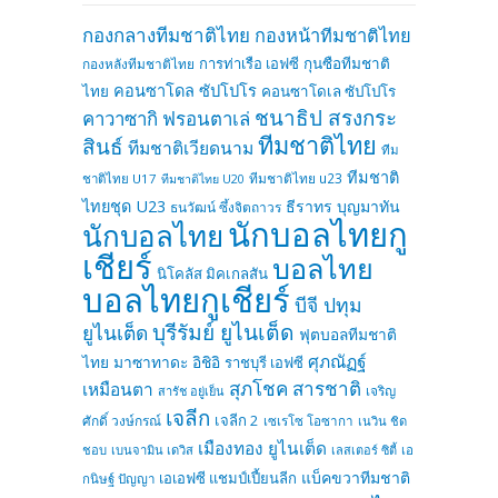
กองกลางทีมชาติไทย
กองหน้าทีมชาติไทย
การท่าเรือ เอฟซี
กุนซือทีมชาติ
กองหลังทีมชาติไทย
คอนซาโดล ซัปโปโร
ไทย
คอนซาโดเล ซัปโปโร
ชนาธิป สรงกระ
คาวาซากิ ฟรอนตาเล่
ทีมชาติไทย
สินธ์
ทีมชาติเวียดนาม
ทีม
ทีมชาติ
ทีมชาติไทย u23
ชาติไทย U17
ทีมชาติไทย U20
ไทยชุด U23
ธีราทร บุญมาทัน
ธนวัฒน์ ซึ้งจิตถาวร
นักบอลไทยกู
นักบอลไทย
เชียร์
บอลไทย
นิโคลัส มิคเกลสัน
บอลไทยกูเชียร์
บีจี ปทุม
บุรีรัมย์ ยูไนเต็ด
ยูไนเต็ด
ฟุตบอลทีมชาติ
ศุภณัฏฐ์
ไทย
มาซาทาดะ อิชิอิ
ราชบุรี เอฟซี
สุภโชค สารชาติ
เหมือนตา
เจริญ
สารัช อยู่เย็น
เจลีก
เจลีก 2
ศักดิ์ วงษ์กรณ์
เซเรโซ โอซากา
เนวิน ชิด
เมืองทอง ยูไนเต็ด
ชอบ
เบนจามิน เดวิส
เลสเตอร์ ซิตี้
เอ
แบ็คขวาทีมชาติ
เอเอฟซี แชมป์เปี้ยนลีก
กนิษฐ์ ปัญญา