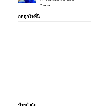
2 views
กดถูกใจที่นี่
ป้ายกำกับ