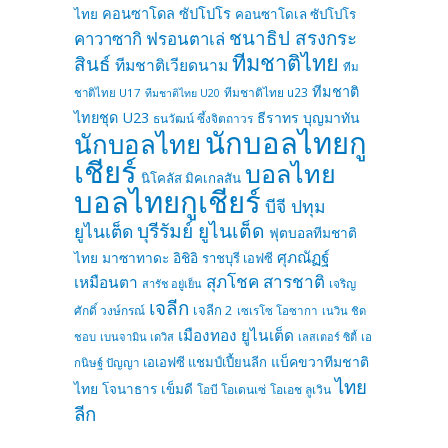
คอนซาโดล ซัปโปโร
ไทย
คอนซาโดเล ซัปโปโร
ชนาธิป สรงกระ
คาวาซากิ ฟรอนตาเล่
ทีมชาติไทย
สินธ์
ทีมชาติเวียดนาม
ทีม
ทีมชาติ
ทีมชาติไทย u23
ชาติไทย U17
ทีมชาติไทย U20
ไทยชุด U23
ธีราทร บุญมาทัน
ธนวัฒน์ ซึ้งจิตถาวร
นักบอลไทยกู
นักบอลไทย
เชียร์
บอลไทย
นิโคลัส มิคเกลสัน
บอลไทยกูเชียร์
บีจี ปทุม
บุรีรัมย์ ยูไนเต็ด
ยูไนเต็ด
ฟุตบอลทีมชาติ
ศุภณัฏฐ์
ไทย
มาซาทาดะ อิชิอิ
ราชบุรี เอฟซี
สุภโชค สารชาติ
เหมือนตา
เจริญ
สารัช อยู่เย็น
เจลีก
เจลีก 2
ศักดิ์ วงษ์กรณ์
เซเรโซ โอซากา
เนวิน ชิด
เมืองทอง ยูไนเต็ด
ชอบ
เบนจามิน เดวิส
เลสเตอร์ ซิตี้
เอ
แบ็คขวาทีมชาติ
เอเอฟซี แชมป์เปี้ยนลีก
กนิษฐ์ ปัญญา
ไทย
ไทย
โจนาธาร เข็มดี
โอบี โอเดนเซ่
โอเอช ลูเวิน
ลีก