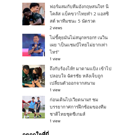
ฟอร์มสมกับทีมอังกฤษสนใจ!! นิ
โคลัส แบ็คขวาไทยทำ 2 แอสซิ
สต์ พาทีมชนะ 5 นัดรวด
2 views
ไม่ขี้คุยมันไม่สนุกหรอก!! เนวิน
เผย “เป็นแชมป์ไทยไม่ยากเท่า
ไหร่”
1 view
ถึงกับร้องไห้!! มาดามแป้ง เข้าไป
ปลอบใจ ฉัตรชัย หลังเจ็บถูก
เปลี่ยนตัวออกจากสนาม
1 view
ก่อนเดินไปเวียดนาม!! ชม
บรรยากาศการฝึกซ้อมของทีม
ชาติไทยชุดซีเกมส์
1 view
กดถูกใจที่นี่