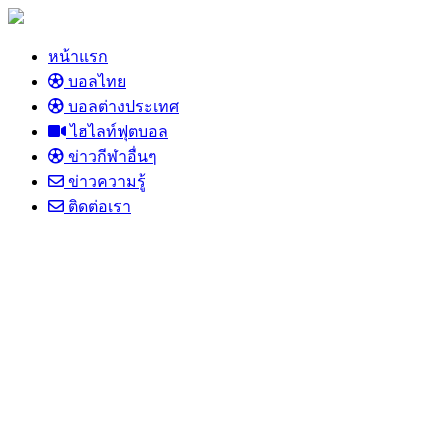
หน้าแรก
บอลไทย
บอลต่างประเทศ
ไฮไลท์ฟุตบอล
ข่าวกีฬาอื่นๆ
ข่าวความรู้
ติดต่อเรา