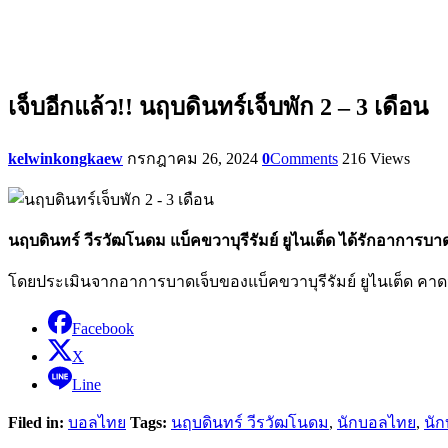
เจ็บอีกแล้ว!! นฤบดินทร์เจ็บพัก 2 – 3 เดือน
kelwinkongkaew
กรกฎาคม 26, 2024
0
Comments
216
Views
นฤบดินทร์ วีรวัฒโนดม แบ็คขวาบุรีรัมย์ ยูไนเต็ด ได้รักอาการ
โดยประเมินจากอาการบาดเจ็บของแบ็คขวาบุรีรัมย์ ยูไนเต็ด คาด
Facebook
X
Line
Filed in:
บอลไทย
Tags:
นฤบดินทร์ วีรวัฒโนดม
,
นักบอลไทย
,
นัก