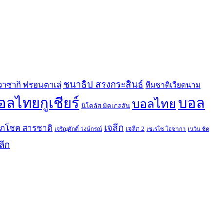
ชนาธิป สรงกระสินธ์
วาซากิ ฟรอนตาเล่
ทีมชาติเวียดนาม
อลไทยกูเชียร์
บอล
บอลไทย
นิโคลัส มิคเกลสัน
เจลีก
ุภโชค สารชาติ
เจลีก 2
เจริญศักดิ์ วงษ์กรณ์
เซเรโซ โอซากา
เนวิน ชิด
ลีก