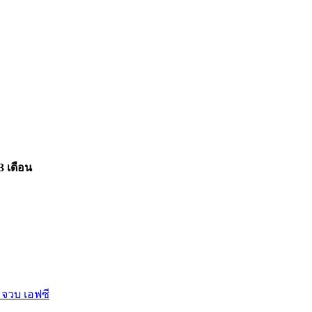
3 เดือน
ะจวบ เอฟซี