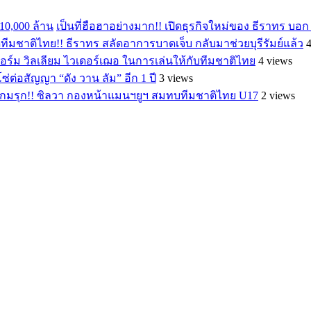
เป็นที่ฮือฮาอย่างมาก!! เปิดธุรกิจใหม่ของ ธีราทร บอก 
ีทีมชาติไทย!! ธีราทร สลัดอาการบาดเจ็บ กลับมาช่วยบุรีรัมย์แล้ว
4
ฟอร์ม วิลเลียม ไวเดอร์เฌอ ในการเล่นให้กับทีมชาติไทย
4 views
รโซ่ต่อสัญญา “ดัง วาน ลัม” อีก 1 ปี
3 views
เกมรุก!! ซิลวา กองหน้าแมนฯยูฯ สมทบทีมชาติไทย U17
2 views